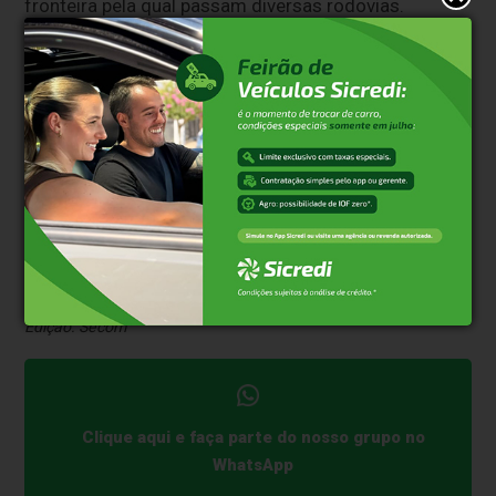
fronteira pela qual passam diversas rodovias.
Consequentemente, o hospital recebe muitos
pacientes vítimas de acidentes automobilísticos que
necessitam de intervenção cirúrgica.
“Essa obra é um sonho antigo da comunidade, e teve
muita gente envolvida em sua concretização.
Agradeço aos colaboradores do hospital e ao
governo do Estado”, ressaltou o prefeito Arlei
Tomazoni.
Texto: Ascom SES
Edição: Secom
Clique aqui e faça parte do nosso grupo no
WhatsApp