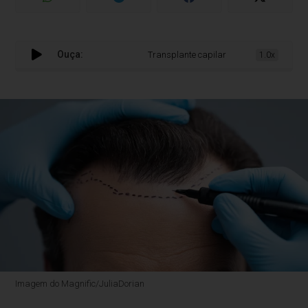
Ouça:
Transplante capilar exige escolha individ
1.0x
Imagem do Magnific/JuliaDorian