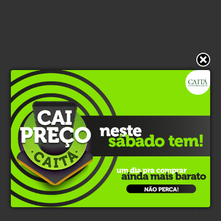
* O conteúdo de cada comentário é de responsabilidade de quem
realizá-lo. Nos reservamos ao direito de reprovar ou eliminar
comentários em desacordo com o propósito do site ou que
contenham palavras ofensivas.