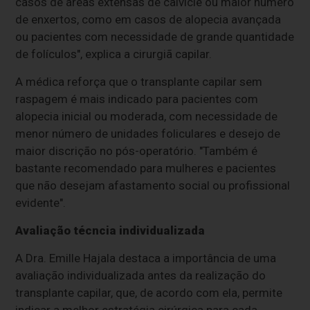
casos de áreas extensas de calvície ou maior número
de enxertos, como em casos de alopecia avançada
ou pacientes com necessidade de grande quantidade
de folículos", explica a cirurgiã capilar.
A médica reforça que o transplante capilar sem
raspagem é mais indicado para pacientes com
alopecia inicial ou moderada, com necessidade de
menor número de unidades foliculares e desejo de
maior discrição no pós-operatório. "Também é
bastante recomendado para mulheres e pacientes
que não desejam afastamento social ou profissional
evidente".
Avaliação técncia individualizada
A Dra. Emille Hajala destaca a importância de uma
avaliação individualizada antes da realização do
transplante capilar, que, de acordo com ela, permite
indicar a melhor estratégia cirúrgica para cada