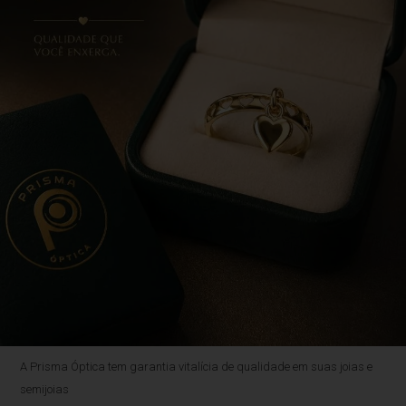
A Prisma Óptica tem garantia vitalícia de qualidade em suas joias e
semijoias