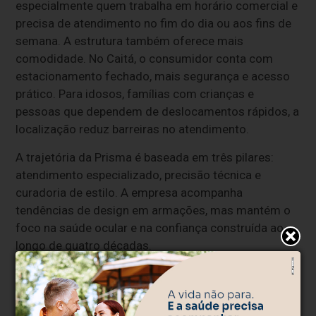
especialmente quem trabalha em horário comercial e
precisa de atendimento no fim do dia ou aos fins de
semana. A estrutura também oferece mais
comodidade. No Caitá, o consumidor conta com
estacionamento fechado, mais segurança e acesso
prático. Para idosos, famílias com crianças e
pessoas que dependem de deslocamentos rápidos, a
localização reduz barreiras no atendimento.
A trajetória da Prisma é baseada em três pilares:
atendimento especializado, precisão técnica e
curadoria de estilo. A empresa acompanha
tendências de design em armações, mas mantém o
foco na saúde ocular e na confiança construída ao
longo de quatro décadas.
Com a chegada ao Caitá, a
Prisma Ótica em Bento
Gonçalves
aposta em um formato mais próximo da
rotina do consumidor. A ideia é transformar a visita à