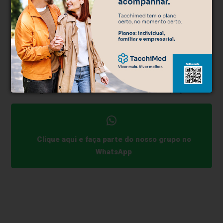
ótica em algo simples, acessível e integrado ao dia a
dia.
A loja reforça o conceito de que cuidar da visão não
precisa ser uma tarefa complicada. Em um ambiente
de grande circulação, com fácil acesso e
atendimento estendido, a Prisma aproxima tradição,
tecnologia e conveniência em um único espaço.
Clique aqui e faça parte do nosso grupo no
WhatsApp