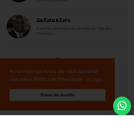
De Fato é Fato
A política da brecha no projeto do Vale dos
Vinhedos
Enquete
Ao navegar por nosso site você concorda
com nossa Política de Privacidade.
ler mais
Nenhuma enquete cadastrada
Estou de acordo
© Copyright 2026 - NB Notícias - Todos os direitos