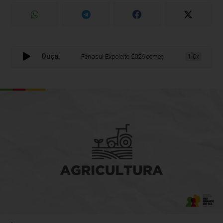
Ouça:
Fenasul Expoleite 2026 começa na quarta (13), com pr
1.0x
-