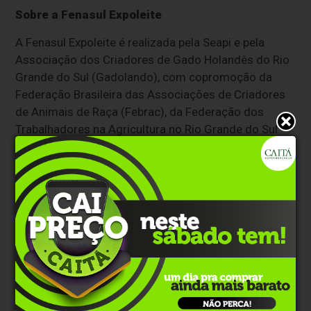
Sobre a Fenasul Expoleite
A Fenasul Expoleite é realizada pela Seapi e pela
Associação dos Criadores de Gado Holandês do Rio
Grande do Sul (Gadolando), com copromoção da
Federação Brasileira das Associações de Criadores
de Animais de Raça (Febrac), da Federação dos
Trabalhadores na Agricultura no Rio Grande do Sul
(Fetag-RS), da Federação da Agricultura do Estado
do Rio Grande do Sul (Farsul) e da prefeitura de
Esteio.
Texto: Ascom Seapi
Edição: Secom
Clique aqui e faça parte do nosso grupo no