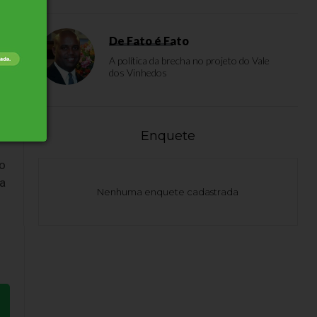
De Fato é Fato
A política da brecha no projeto do Vale
dos Vinhedos
Enquete
o
 a
Nenhuma enquete cadastrada