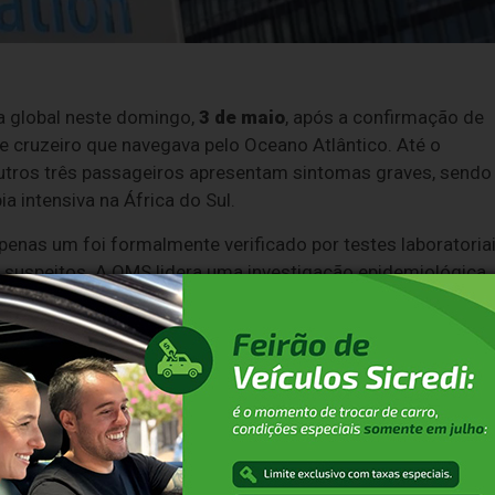
a global neste domingo,
3 de maio
, após a confirmação de
e cruzeiro que navegava pelo Oceano Atlântico. Até o
tros três passageiros apresentam sintomas graves, sendo
 intensiva na África do Sul.
enas um foi formalmente verificado por testes laboratoria
 suspeitos. A OMS lidera uma investigação epidemiológica
 o sequenciamento genético do vírus para entender seu
es marítimos, o que torna o caso atípico:
itido aos seres humanos através do contato direto ou