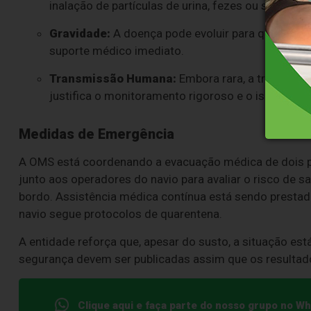
inalação de partículas de urina, fezes ou saliva d
Gravidade:
A doença pode evoluir para quadros re
suporte médico imediato.
Transmissão Humana:
Embora rara, a transmiss
justifica o monitoramento rigoroso e o isolament
Medidas de Emergência
A OMS está coordenando a evacuação médica de dois 
junto aos operadores do navio para avaliar o risco de
bordo. Assistência médica contínua está sendo prestad
navio segue protocolos de quarentena.
A entidade reforça que, apesar do susto, a situação est
segurança devem ser publicadas assim que os resultado
Clique aqui e faça parte do nosso grupo no W