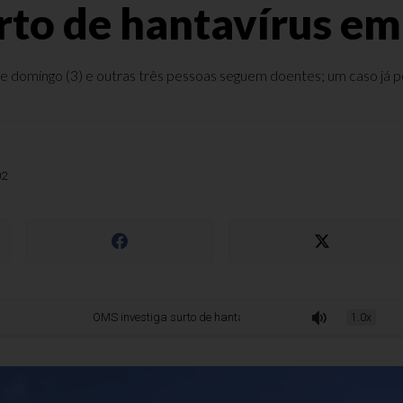
rto de hantavírus em 
 domingo (3) e outras três pessoas seguem doentes; um caso já poss
02
OMS investiga surto de hantavírus em navio de cruzeiro
1.0x