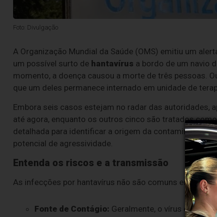
Foto: Divulgação
A Organização Mundial da Saúde (OMS) emitiu um alert
um possível surto de
hantavírus
a bordo de um navio d
momento, a doença causou a morte de três pessoas. Ou
que um deles permanece internado em unidade de terapia
Embora seis casos estejam no radar das autoridades, ap
até agora, enquanto os outros cinco são tratados como
detalhada para identificar a origem da contaminação e
potencial de agressividade.
Entenda os riscos e a transmissão
As infecções por hantavírus não são comuns em ambient
Fonte de Contágio:
Geralmente, o vírus é transm