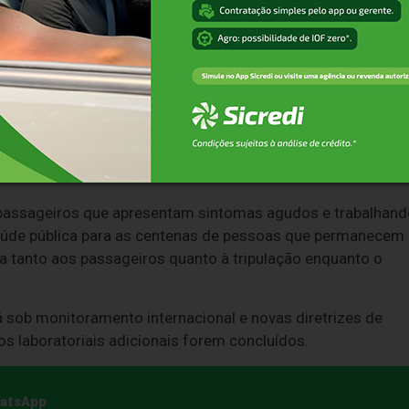
e roedores infectados.
spiratórios graves e insuficiência pulmonar, exigindo
ão de pessoa para pessoa não é descartada, o que
o de passageiros sintomáticos.
passageiros que apresentam sintomas agudos e trabalhand
 saúde pública para as centenas de pessoas que permanecem
a tanto aos passageiros quanto à tripulação enquanto o
á sob monitoramento internacional e novas diretrizes de
s laboratoriais adicionais forem concluídos.
hatsApp