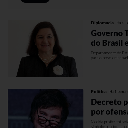
Diplomacia
Há 4 d
Governo T
do Brasil
Departamento de Esta
para o novo embaixad
Política
Há 1 seman
Decreto p
por ofens
Medida proíbe entrada
símbolos nacionais do