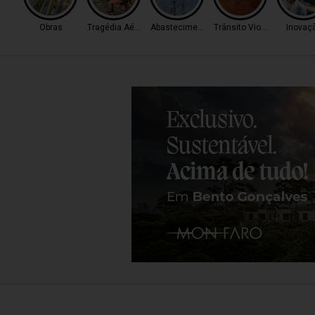
Obras
Tragédia Aérea
Abastecimento
Trânsito Violento
Inovaç