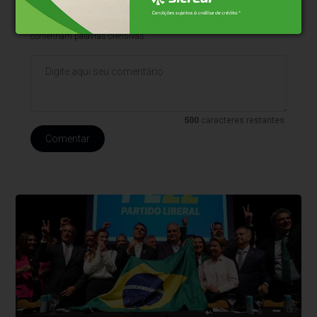
* O conteúdo de cada comentário é de responsabilidade de quem
realizá-lo. Nos reservamos ao direito de reprovar ou eliminar
comentários em desacordo com o propósito do site ou que
contenham palavras ofensivas.
500
caracteres restantes.
Comentar