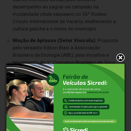
desempenho ao sagrar-se campeão na
modalidade chula vaqueano no 36º Rodeio
Crioulo Internacional de Vacaria, enaltecendo a
cultura gaúcha e o nome do município.
Moção de Aplauso (Setor Vinícola):
Proposta
pelo vereador Edson Biasi à Associação
Brasileira de Enologia (ABE), pela iniciativa e
lançamento do 1° Concurso Brasileiro de Suco
de Uva.
Clique aqui e faça parte do nosso grupo no
WhatsApp