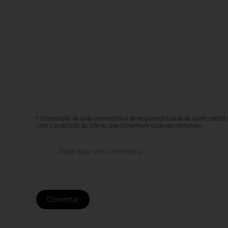
* O conteúdo de cada comentário é de responsabilidade de quem realizá-
com o propósito do site ou que contenham palavras ofensivas.
Comentar