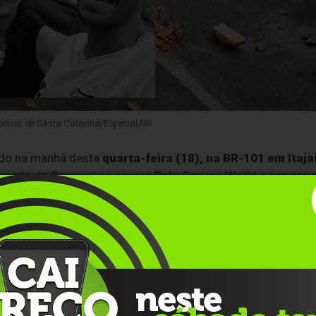
mbeiros de Santa Catarina/Especial NB
do na manhã desta
quarta-feira (18), na BR-101 em Itaja
eriado de Carnaval no parque Beto Carrero World e nas prai
Camila Rios
(31 anos) e
Kayo Alves Soares dos Santos
l Pedra
(55 anos). A única criança do veículo, o
menino
estado grave.
dovia, sentido sul. Imagens que circulam nas redes sociais 
ária Arteris Litoral Sul — mostram o exato momento em qu
parados em uma fila de congestionamento. O carro da