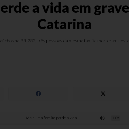
erde a vida em grav
Catarina
aúchos na BR-282, três pessoas da mesma família morreram nesta q
Mais uma família perde a vida em grave acidente em Santa Catarina
1.0x