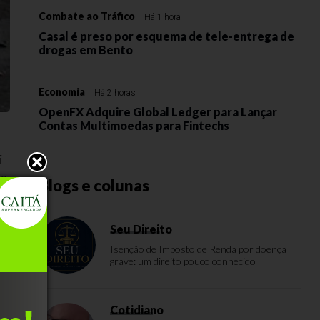
Combate ao Tráfico
Há 1 hora
Casal é preso por esquema de tele-entrega de
drogas em Bento
Economia
Há 2 horas
OpenFX Adquire Global Ledger para Lançar
Contas Multimoedas para Fintechs
í
as
Blogs e colunas
Seu Direito
Isenção de Imposto de Renda por doença
—
grave: um direito pouco conhecido
e
Cotidiano