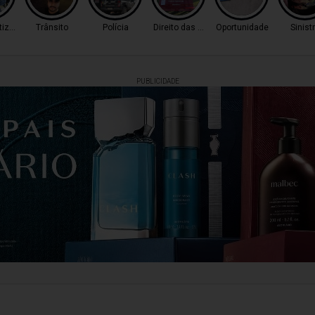
tização
Trânsito
Polícia
Direito das Mulheres
Oportunidade
Sinist
PUBLICIDADE