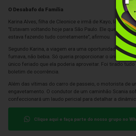
O Desabafo da Família
Karina Alves, filha de Cleonice e irmã de Kayo, lamentou
"Estavam voltando hoje para São Paulo. Ele queria sair
estava fazendo tudo corretamente", afirmou.
Segundo Karina, a viagem era uma oportunidade rara de 
fumava, não bebia. Só queria proporcionar o único mom
único feriado que ela poderia aproveitar. Foi tirado tud
boletim de ocorrência.
Além das vítimas do carro de passeio, o motorista de
engavetamento. O condutor de um caminhão Scania sof
confeccionará um laudo pericial para detalhar a dinâmic
Clique aqui e faça parte do nosso grupo no W