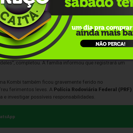
 a perda trágica e destacou a prudência do irmão ao volante
 cedo para chegar cedo também. Meu irmão estava parado, e
lazer para a família. "Meu irmão era uma pessoa boa. Não
ento que ele tinha com a família. E a minha mãe também, o
o deles", completou. A família informou que registrará um
 uma Kombi também ficou gravemente ferido no
reu ferimentos leves. A
Polícia Rodoviária Federal (PRF)
a e investigar possíveis responsabilidades.
hatsApp