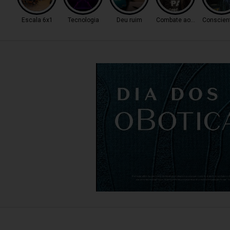
Escala 6x1
Tecnologia
Deu ruim
Combate ao Tráfico
Conscien