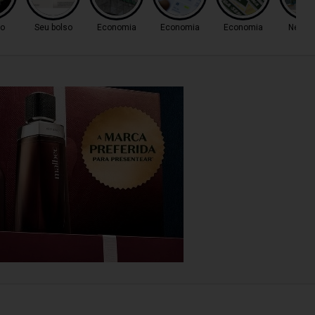
ro
Seu bolso
Economia
Economia
Economia
Negóc