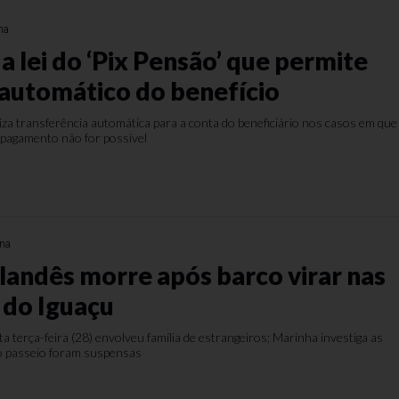
na
 lei do ‘Pix Pensão’ que permite
automático do benefício
iza transferência automática para a conta do beneficiário nos casos em que
 pagamento não for possível
na
olandês morre após barco virar nas
 do Iguaçu
ta terça-feira (28) envolveu família de estrangeiros; Marinha investiga as
do passeio foram suspensas