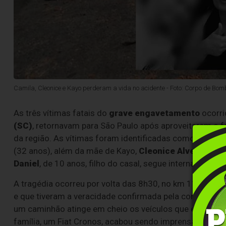
Camila, Cleonice e Kayo perderam a vida no acidente - Foto: Corpo de Bo
As três vítimas fatais do
grave engavetamento
ocorri
(SC)
, retornavam para São Paulo após aproveitarem o f
da região. As vítimas foram identificadas como o casal
(32 anos), além da mãe de Kayo,
Cleonice Alves Berna
Daniel
, de 10 anos, filho do casal, segue internada em 
A tragédia ocorreu por volta das 8h30, no km 115 da ro
e que tiveram a veracidade confirmada pela concession
um caminhão atinge em cheio os veículos que estavam 
família, um Fiat Cronos, acabou sendo imprensado.