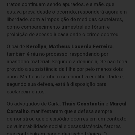
tratos continuam sendo apurados, e a mãe, que
estava presa desde o ocorrido, responderá agora em
liberdade, com a imposição de medidas cautelares,
como comparecimento trimestral ao fórum e
proibição de acesso à casa onde o crime ocorreu.
O pai de
Kerollyn
,
Matheus Lacerda Ferreira
,
também é réu no processo, respondendo por
abandono material. Segundo a denúncia, ele não teria
provido a subsistência da filha por pelo menos dois
anos. Matheus também se encontra em liberdade e,
segundo sua defesa, está à disposição para
esclarecimentos.
Os advogados de Carla,
Thais Constantin
e
Marçal
Carvalho
, manifestaram que a defesa sempre
demonstrou que o episódio ocorreu em um contexto
de vulnerabilidade social e desassistência, fatores
que contribuíram para o desfecho trágico. O