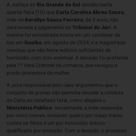
A Justiça do
Rio Grande do Sul
decidiu nesta
quarta-feira (10) que
Carla Carolina Abreu Souza
,
mãe de
Kerollyn Souza Ferreira
, de 9 anos, não
será levada a julgamento no
Tribunal do Júri
. A
menina foi encontrada morta em um contêiner de
lixo em
Guaíba
, em agosto de 2024, e a magistrada
concluiu que não havia indícios suficientes de
homicídio com dolo eventual. A decisão foi proferida
pela 1ª Vara Criminal da comarca, que revogou a
prisão preventiva da mulher.
A juíza responsável pelo caso argumentou que o
conjunto de provas não permitia vincular a conduta
de Carla ao resultado fatal, como alegava o
Ministério Público
. Inicialmente, a mãe respondia
por cinco crimes, incluindo quatro por maus-tratos
contra os filhos e um por homicídio doloso
qualificado por omissão. Com a decisão, o processo