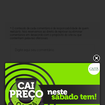
* O conteúdo de cada comentário é de responsabilidade de quem
realizá-lo. Nos reservamos ao direito de reprovar ou eliminar
comentários em desacordo com o propósito do site ou que
contenham palavras ofensivas.
500
caracteres restantes.
Comentar