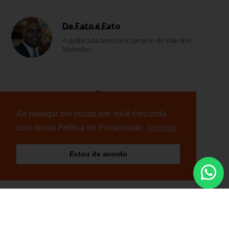
De Fato é Fato
A política da brecha no projeto do Vale dos
Vinhedos
Enquete
Ao navegar por nosso site você concorda
com nossa Política de Privacidade.
ler mais
Nenhuma enquete cadastrada
Estou de acordo
© Copyright 2026 - NB Notícias - Todos os direitos
reservados