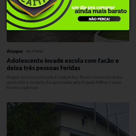
Ataque
Há 4 horas
Adolescente invade escola com facão e
deixa três pessoas feridas
Ataque ocorreu na Escola Estadual Ruy Ramos na manhã desta
quinta-feira; suspeito foi apreendido pela Brigada Militar e aulas
foram suspensas