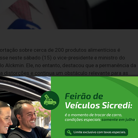
portação sobre cerca de 200 produtos alimentícios é
disse neste sábado (15) o vice-presidente e ministro do
do Alckmin. Ele, no entanto, destacou que a permanência da
ia distorções e continua um obstáculo relevante para as
 Todo mundo teve 10% [pontos percentuais] a
0%, ficou com 40%, que é muito alto. Você teve um
. Era 10% e zerou. Isso é US$ 1,2 bilhão [a mais nas
imposto", declarou Alckmin.