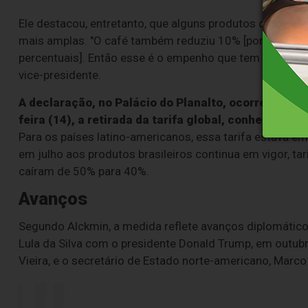
Ele destacou, entretanto, que alguns produtos de paíse
mais amplas. "O café também reduziu 10% [pontos perc
percentuais]. Então esse é o empenho que tem que ser f
vice-presidente.
A declaração, no Palácio do Planalto, ocorreu após
feira (14), a retirada da tarifa global, conhecida c
Para os países latino-americanos, essa tarifa estava e
em julho aos produtos brasileiros continua em vigor, tar
caíram de 50% para 40%.
Avanços
Segundo Alckmin, a medida reflete avanços diplomáticos
Lula da Silva com o presidente Donald Trump, em outubr
Vieira, e o secretário de Estado norte-americano, Marco