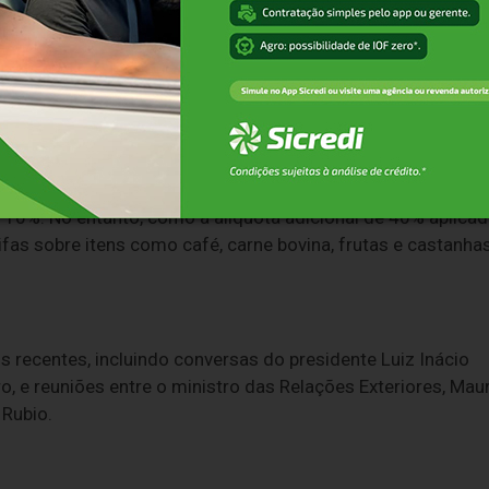
s concorrentes, como o café do Vietnã, obtiveram reduções
entuais], mas tem concorrente que reduziu 20% [pontos
eito agora para melhorar a competitividade", acrescentou o
 o governo norte-americano anunciar, na noite de sexta
omo “taxa de reciprocidade”, criada em abril deste ano.
m 10%. No entanto, como a alíquota adicional de 40% aplica
ifas sobre itens como café, carne bovina, frutas e castanha
 recentes, incluindo conversas do presidente Luiz Inácio
o, e reuniões entre o ministro das Relações Exteriores, Mau
 Rubio.