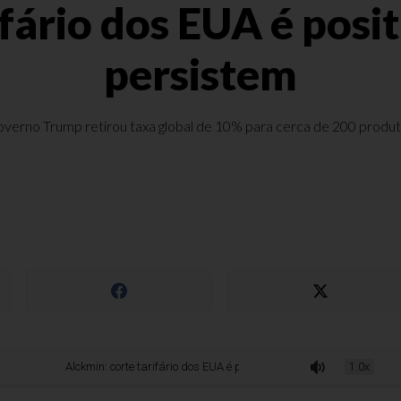
fário dos EUA é posi
persistem
verno Trump retirou taxa global de 10% para cerca de 200 produ
Alckmin: corte tarifário dos EUA é positivo, mas distorções persistem
1.0x