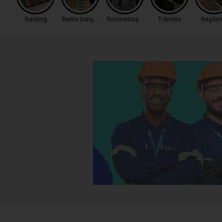
Ranking
Bento Gonçalves
Reconstrução
Trânsito
Negóci