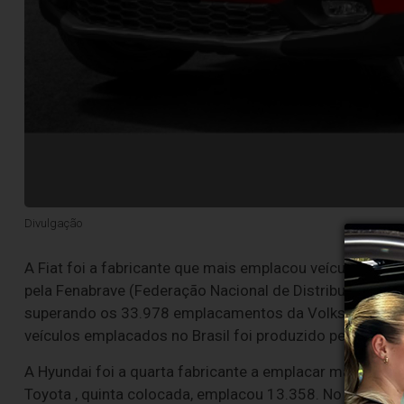
Divulgação
A Fiat foi a fabricante que mais emplacou veículos em
pela Fenabrave (Federação Nacional de Distribuição de 
superando os 33.978 emplacamentos da Volkswagen e 
veículos emplacados no Brasil foi produzido pela Fiat.
A Hyundai foi a quarta fabricante a emplacar mais veíc
Toyota , quinta colocada, emplacou 13.358. No ranking 