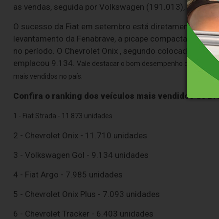
as vendas, seguida por Volkswagen (191.013), Hyundai (
O sucesso da Fiat em setembro está diretamente relac
levantamento da Fenabrave, a picape compacta foi o m
no período. O Chevrolet Onix , segundo colocado no ra
emplacou 9.134.
Vale destacar o bom desempenho do Grupo FCA
mais vendidos no país.
Confira o ranking dos veículos mais vendidos do Bra
1 - Fiat Strada - 11.873 unidades
2 - Chevrolet Onix - 11.710 unidades
3 - Volkswagen Gol - 9.134 unidades
4 - Fiat Argo - 7.985 unidades
5 - Chevrolet Onix Plus - 7.093 unidades
6 - Chevrolet Tracker - 6.403 unidades