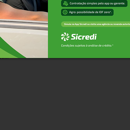
107.824), Fiat (105.817) e Renault (82.720).
ionado ao lançamento da Nova Strada . Segundo o
odelo mais vendido do Brasil, emplacando 11.873 unidades
nking, emplacou 11.710 unidades, enquanto o Volkswagen G
, controlador de Fiat e Jeep , que emplacou cinco modelos entre os d
sil: