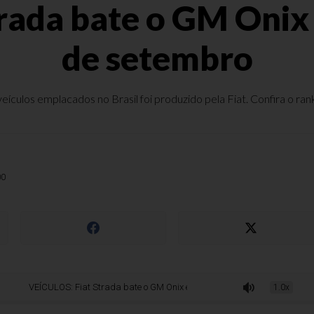
trada bate o GM Onix
de setembro
culos emplacados no Brasil foi produzido pela Fiat. Confira o ra
00
EÍCULOS: Fiat Strada bate o GM Onix em vendas no mês de setembro
1.0x