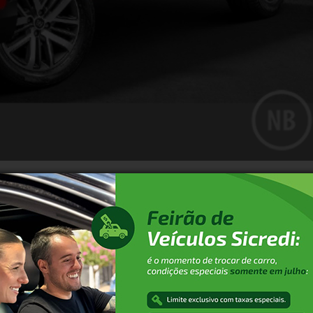
 setembro de 2020, segundo o último levantamento publicad
Veículos). Foram 39.090 veículos vendidos no mês,
31.780 da Chevrolet . Em setembro, um em cada cinco
ulos no Brasil, vendendo 16.726 unidades em setembro. A
acumulado do ano, a Chevrolet (201.209) continua liderand