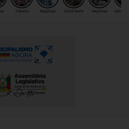
os
Trânsito
Negócios
Litoral Norte
Negócios
Solidari