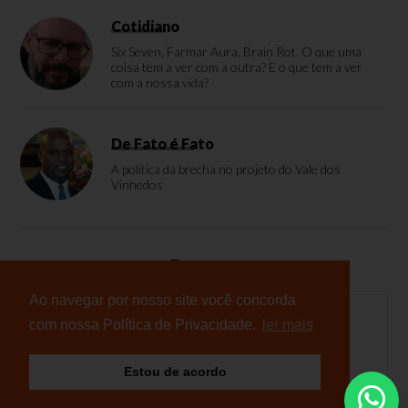
Cotidiano
Six Seven, Farmar Aura, Brain Rot. O que uma
coisa tem a ver com a outra? E o que tem a ver
com a nossa vida?
De Fato é Fato
A política da brecha no projeto do Vale dos
Vinhedos
Enquete
Ao navegar por nosso site você concorda
com nossa Política de Privacidade.
ler mais
Nenhuma enquete cadastrada
Estou de acordo