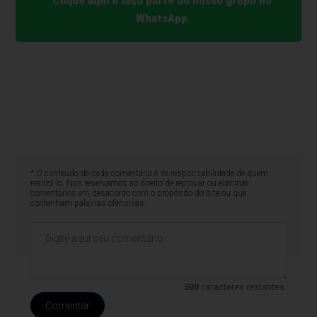
Clique aqui e faça parte do nosso grupo no
WhatsApp
* O conteúdo de cada comentário é de responsabilidade de quem
realizá-lo. Nos reservamos ao direito de reprovar ou eliminar
comentários em desacordo com o propósito do site ou que
contenham palavras ofensivas.
500
caracteres restantes.
Comentar