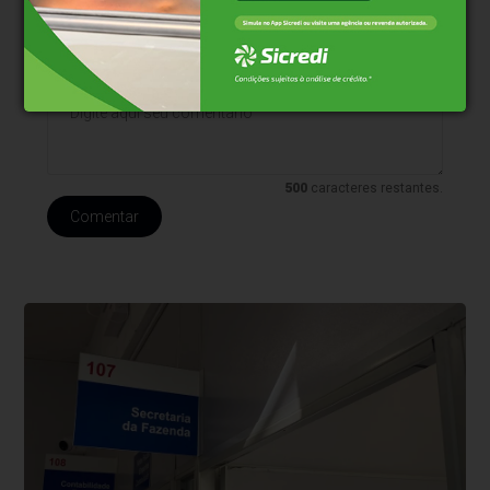
* O conteúdo de cada comentário é de responsabilidade de quem
realizá-lo. Nos reservamos ao direito de reprovar ou eliminar
comentários em desacordo com o propósito do site ou que
contenham palavras ofensivas.
500
caracteres restantes.
Comentar