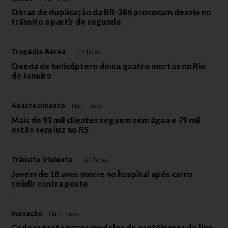
Obras de duplicação da BR-386 provocam desvio no
trânsito a partir de segunda
Tragédia Aérea
Há 2 horas
Queda de helicóptero deixa quatro mortos no Rio
de Janeiro
Abastecimento
Há 2 horas
Mais de 93 mil clientes seguem sem água e 79 mil
estão sem luz no RS
Trânsito Violento
Há 2 horas
Jovem de 18 anos morre no hospital após carro
colidir contra poste
Inovação
Há 3 horas
Codeca testa novos modelos de contêineres de lixo