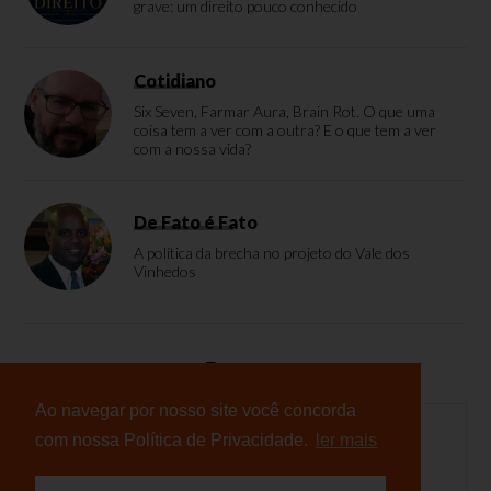
grave: um direito pouco conhecido
Cotidiano
Six Seven, Farmar Aura, Brain Rot. O que uma
coisa tem a ver com a outra? E o que tem a ver
com a nossa vida?
De Fato é Fato
A política da brecha no projeto do Vale dos
Vinhedos
Enquete
Ao navegar por nosso site você concorda
com nossa Política de Privacidade.
ler mais
Nenhuma enquete cadastrada