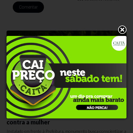
Comentar
Direito das Mulheres
Há 8 horas
Protásio Alves inaugura Banco Vermelho
como símbolo no combate à violência
contra a mulher
Instalado em frente à Prefeitura, monumento busca conscientizar a