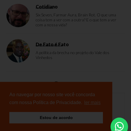
Cotidiano
Six Seven, Farmar Aura, Brain Rot. O que uma
coisa tem a ver com a outra? E o que tem a ver
com a nossa vida?
De Fato é Fato
A política da brecha no projeto do Vale dos
Vinhedos
Enquete
Ao navegar por nosso site você concorda
com nossa Política de Privacidade.
ler mais
Nenhuma enquete cadastrada
Estou de acordo