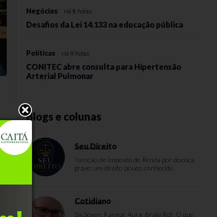
Negócios
Há 8 horas
Desafios da Lei 14.133 na educação pública
Políticas
Há 9 horas
CONITEC abre consulta para Hipertensão
Arterial Pulmonar
Blogs e colunas
Seu Direito
Isenção de Imposto de Renda por doença
grave: um direito pouco conhecido
 a
Cotidiano
Six Seven, Farmar Aura, Brain Rot. O que