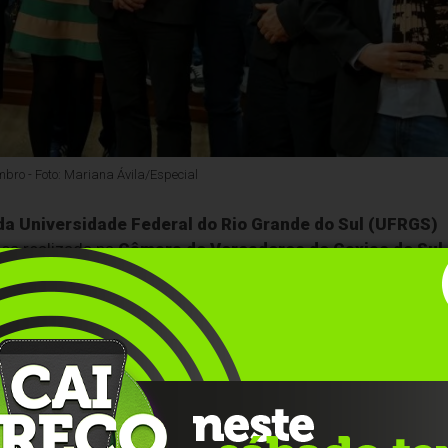
mbro - Foto: Mariana Ávila/Especial
a Universidade Federal do Rio Grande do Sul (UFRGS)
ica realizada na
Câmara de Vereadores de Caxias do Sul
.
Barbosa
, anunciou a possibilidade de
novos cursos
e
iados para sediar a universidade na Serra Gaúcha.
uação:
Administração, Engenharia Agrícola, Engenharia
Manufatura, Ciência de Dados e Pedagogia
. A novidade é
mpliando o leque de formações oferecidas.