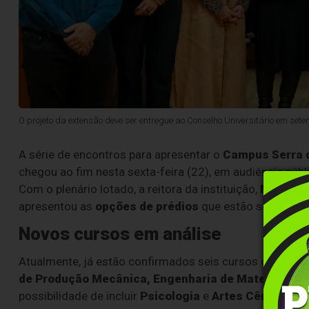
O projeto da extensão deve ser entregue ao Conselho Universitário em sete
A série de encontros para apresentar o
Campus Serra d
chegou ao fim nesta sexta-feira (22), em audiência públ
Com o plenário lotado, a reitora da instituição,
Márcia 
apresentou as
opções de prédios
que estão sendo aval
Novos cursos em análise
Atualmente, já estão confirmados seis cursos de grad
de Produção Mecânica, Engenharia de Materiais e 
possibilidade de incluir
Psicologia
e
Artes Cênicas
, a