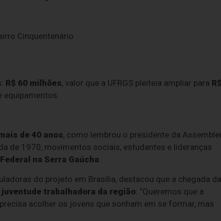
bairro Cinquentenário
s:
R$ 60 milhões
, valor que a UFRGS pleiteia ampliar para
R
 e equipamentos.
mais de 40 anos
, como lembrou o presidente da Assemble
da de 1970, movimentos sociais, estudantes e lideranças
 Federal na Serra Gaúcha
.
culadoras do projeto em Brasília, destacou que a chegada d
à juventude trabalhadora da região
: “Queremos que a
 precisa acolher os jovens que sonham em se formar, mas