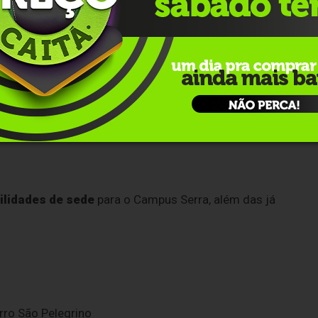
o
Conselho Universitário
da UFRGS, prevista para ocorrer
de e interesse da juventude, mas ainda
mos de uma voz ativa da comunidade. Mandem
 a UFRGS na Serra”, disse Márcia Barbosa.
ilidades de sede
para o Campus Serra, além das já
irro São Pelegrino