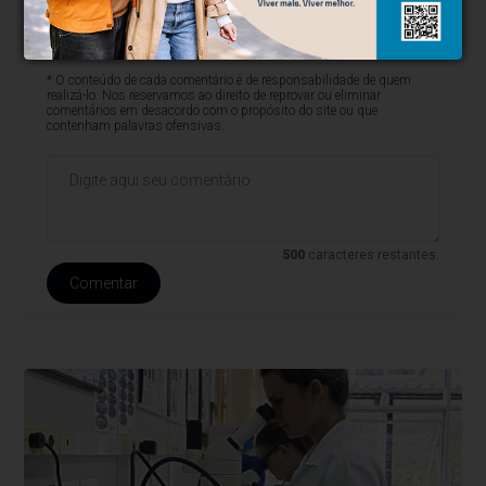
* O conteúdo de cada comentário é de responsabilidade de quem
realizá-lo. Nos reservamos ao direito de reprovar ou eliminar
comentários em desacordo com o propósito do site ou que
contenham palavras ofensivas.
500
caracteres restantes.
Comentar