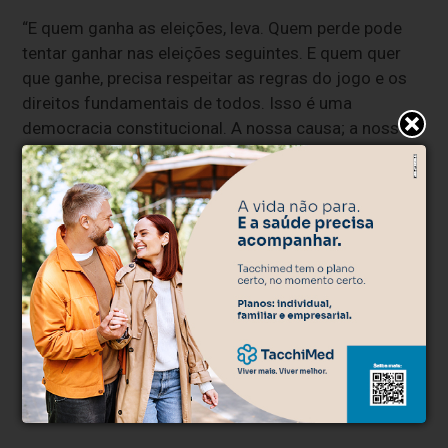
“E quem ganha as eleições, leva. Quem perde pode
tentar ganhar nas eleições seguintes. E quem quer
que ganhe, precisa respeitar as regras do jogo e os
direitos fundamentais de todos. Isso é uma
democracia constitucional. A nossa causa; a nossa
fé racional. E como toda fé sinceramente cultivada,
não pode ser negociada”, concluiu.
Clique aqui e faça parte do nosso grupo no
WhatsApp