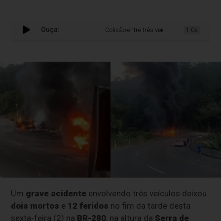
Ouça:
Colisão entre três veículos deixa dois morto
1.0x
Um
grave acidente
envolvendo três veículos deixou
dois mortos
e
12 feridos
no fim da tarde desta
sexta-feira (2) na
BR-280
, na altura da
Serra de