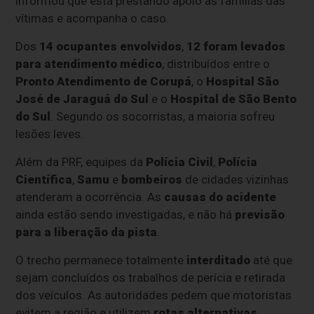
informou que está prestando apoio às famílias das
vítimas e acompanha o caso.
Dos
14 ocupantes envolvidos
,
12 foram levados
para atendimento médico
, distribuídos entre o
Pronto Atendimento de Corupá
, o
Hospital São
José de Jaraguá do Sul
e o
Hospital de São Bento
do Sul
. Segundo os socorristas, a maioria sofreu
lesões leves.
Além da PRF, equipes da
Polícia Civil
,
Polícia
Científica
,
Samu
e
bombeiros
de cidades vizinhas
atenderam a ocorrência. As
causas do acidente
ainda estão sendo investigadas, e não há
previsão
para a liberação da pista
.
O trecho permanece totalmente
interditado
até que
sejam concluídos os trabalhos de perícia e retirada
dos veículos. As autoridades pedem que motoristas
evitem a região e utilizem
rotas alternativas
.