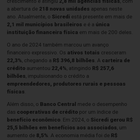
crescimento e atingiu
2,8 mil agências físicas
, com
a abertura de
218 novas unidades
apenas neste
ano. Atualmente, o
Sicredi
está presente em mais de
2,1 mil municípios brasileiros
e é a
única
instituição financeira física
em mais de 200 deles.
O ano de 2024 também marcou um avanço
financeiro expressivo. Os
ativos totais
cresceram
22,3%
, chegando a
R$ 396,8 bilhões
. A
carteira de
crédito
aumentou
22,4%
, atingindo
R$ 257,6
bilhões
, impulsionando o crédito a
empreendedores, produtores rurais e pessoas
físicas
.
Além disso, o
Banco Central
mede o desempenho
das
cooperativas de crédito
por um índice de
benefício econômico
. Em 2024, o
Sicredi gerou R$
25,5 bilhões em benefícios aos associados
, um
aumento de
8,5%
. A economia média foi de
R$