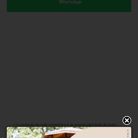
WhatsApp
* O conteúdo de cada comentário é de responsabilidade de quem
realizá-lo. Nos reservamos ao direito de reprovar ou eliminar
comentários em desacordo com o propósito do site ou que
contenham palavras ofensivas.