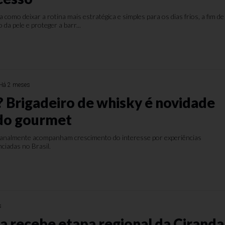
 como deixar a rotina mais estratégica e simples para os dias frios, a fim de
da pele e proteger a barr...
Há 2 meses
? Brigadeiro de whisky é novidade
do gourmet
sanalmente acompanham crescimento do interesse por experiências
ciadas no Brasil.
s
a recebe etapa regional da Ciranda