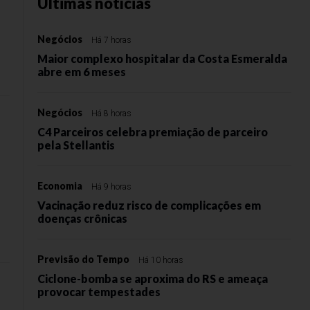
Últimas notícias
Negócios
Há 7 horas
Maior complexo hospitalar da Costa Esmeralda
abre em 6 meses
Negócios
Há 8 horas
C4 Parceiros celebra premiação de parceiro
pela Stellantis
Economia
Há 9 horas
Vacinação reduz risco de complicações em
doenças crônicas
Previsão do Tempo
Há 10 horas
Ciclone-bomba se aproxima do RS e ameaça
provocar tempestades