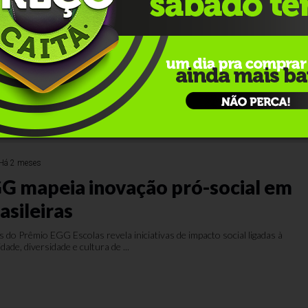
o Torcedor chega em lançamento
los esportivos do país, o Lance! retorna ao formato impresso em uma ediç
 por Rexona. O Manual do Torced...
Há 2 meses
G mapeia inovação pró-social em
asileiras
s do Prêmio EGG Escolas revela iniciativas de impacto social ligadas à
dade, diversidade e cultura de ...