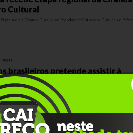
ro Cultural
rata sedia a Ciranda Cultural de Prendas e o Entrevero Cultural de Peõe
.
2 meses
s brasileiros pretende assistir à
casa
do SPC Brasil mostra que 86% dos consumidores pretendem acompanhar 
do de 2026 em casa, e 97% planejam faz...
Há 2 meses