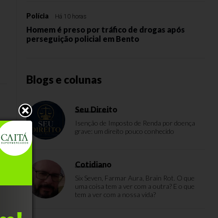
Polícia
Há 10 horas
Homem é preso por tráfico de drogas após
s
perseguição policial em Bento
Blogs e colunas
Seu Direito
Isenção de Imposto de Renda por doença
grave: um direito pouco conhecido
os
Cotidiano
Six Seven, Farmar Aura, Brain Rot. O que
uma coisa tem a ver com a outra? E o que
tem a ver com a nossa vida?