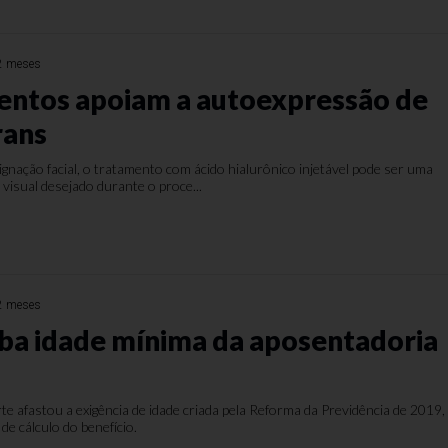
2 meses
ntos apoiam a autoexpressão de
rans
gnação facial, o tratamento com ácido hialurônico injetável pode ser uma
 visual desejado durante o proce...
2 meses
ba idade mínima da aposentadoria
rte afastou a exigência de idade criada pela Reforma da Previdência de 2019,
e cálculo do benefício.