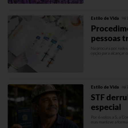
Estilo de Vida
Há 
Procedime
pessoas t
Na procura por redesi
opção para alcançar o
Estilo de Vida
Há 
STF derru
especial
Por 6 votos a 5, a Co
mas manteve a forma d