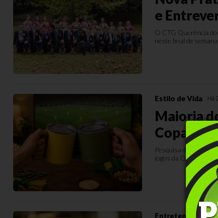
e Entreve
O CTG Querência do P
neste final de semana.
Estilo de Vida
Há 
Maioria do
Copa em 
Pesquisa da CNDL e 
jogos da Copa do Mun
Entretenimento