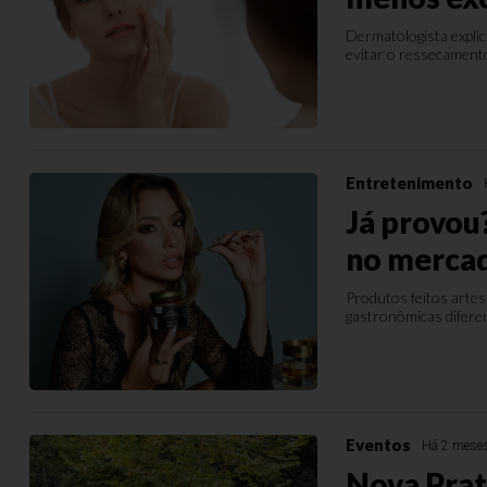
Dermatologista explica
evitar o ressecamento 
Entretenimento
Já provou
no merca
Produtos feitos arte
gastronômicas diferen
Eventos
Há 2 mese
Nova Prat