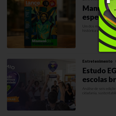
Manual d
especial
Um dos maiores veícu
histórica viabilizada
Entretenimento
Estudo EG
escolas br
Análise de seis ediçõe
cidadania, sustentabili