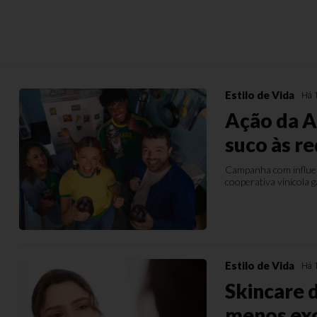
Estilo de Vida
Há 
Ação da A
suco às r
Campanha com influen
cooperativa vinícola 
Estilo de Vida
Há 
Skincare d
menos ex