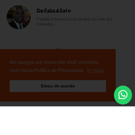
De Fato é Fato
A política da brecha no projeto do Vale dos
Vinhedos
Enquete
Ao navegar por nosso site você concorda
com nossa Política de Privacidade.
ler mais
Nenhuma enquete cadastrada
Estou de acordo
© Copyright 2026 - NB Notícias - Todos os direitos
reservados