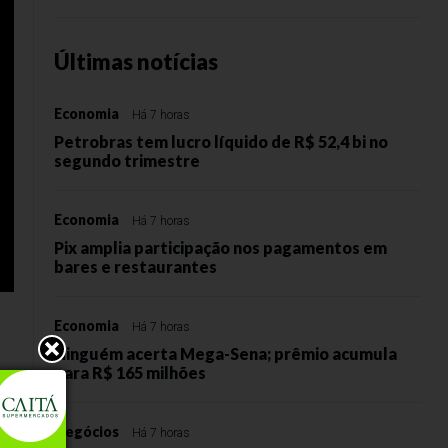
Últimas notícias
Economia
Há 7 horas
Petrobras tem lucro líquido de R$ 52,4 bi no
segundo trimestre
Economia
Há 7 horas
Pix amplia participação nos pagamentos em
bares e restaurantes
Economia
Há 7 horas
Ninguém acerta Mega-Sena; prêmio acumula
para R$ 165 milhões
Negócios
Há 7 horas