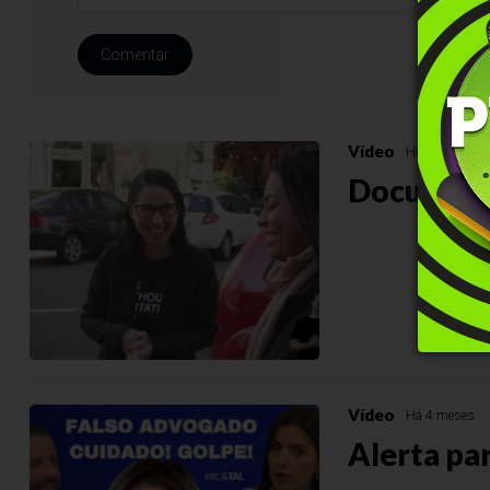
Comentar
Vídeo
Há 4 meses
Documentá
Vídeo
Há 4 meses
Alerta pa