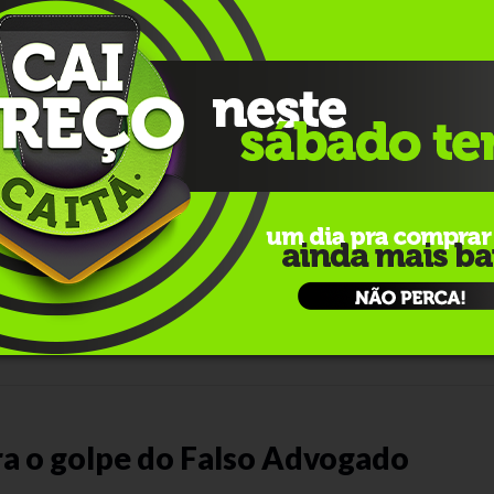
500
caracteres restantes.
rio Cidadãos Invisíveis
ra o golpe do Falso Advogado