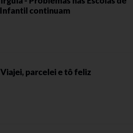
írgula - Problemas nas Escolas de
Infantil continuam
 Viajei, parcelei e tô feliz