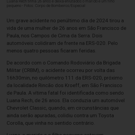
Luana Rech tinha 26 anos e deixa enlutados o marido e um filho
pequeno - Fotos: Corpo de Bombeiros/Especial
Um grave acidente no penúltimo dia de 2024 tirou a
vida de uma mulher de 26 anos em São Francisco de
Paula, nos Campos de Cima da Serra. Dois
automóveis colidiram de frente na ERS-020. Pelo
menos quatro pessoas ficaram feridas.
De acordo com o Comando Rodoviário da Brigada
Militar (CRBM), o acidente ocorreu por volta das
16h30min, no quilômetro 111 da ERS-020, próximo
da localidade Rincão dos Kroeff, em São Francisco
de Paula. A vítima fatal foi identificada como sendo
Luana Rech, de 26 anos. Ela conduzia um automóvel
Chevrolet Classic, quando, em circunstâncias que
ainda serão apuradas, colidiu contra um Toyota
Corolla, que vinha no sentido contrário.