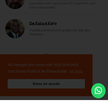
coisa tem a ver com a outra? E o que tem a ver
com a nossa vida?
De Fato é Fato
A política da brecha no projeto do Vale dos
Vinhedos
Enquete
Ao navegar por nosso site você concorda
com nossa Política de Privacidade.
ler mais
Nenhuma enquete cadastrada
Estou de acordo