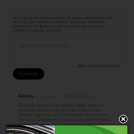
* O conteúdo de cada comentário é de responsabilidade de quem
realizá-lo. Nos reservamos ao direito de reprovar ou eliminar
comentários em desacordo com o propósito do site ou que
contenham palavras ofensivas.
500
caracteres restantes.
Comentar
Adriana
Bento Gonçalves
Há 2 anos
Muito oportuno essa matéria. Então, quem é a
bruxa da vez? Em um reino não muito, muito
distante. Agora a caça é a miséria, não à causa,
nem aos causadores, mas aos que sofrem dela.