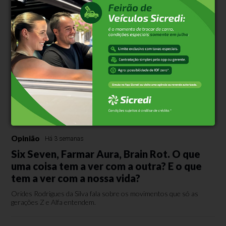
Opinião
Há 3 semanas
Six Seven, Farmar Aura, Brain Rot. O que
uma coisa tem a ver com a outra? E o que
tem a ver com a nossa vida?
Orides Rodrigues da Silva fala sobre os movimentos que só as
gerações Z e Alfa entendem.