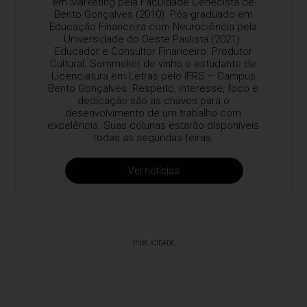
em Marketing pela Faculdade Cenecista de
Bento Gonçalves (2010). Pós-graduado em
Educação Financeira com Neurociência pela
Universidade do Oeste Paulista (2021).
Educador e Consultor Financeiro. Produtor
Cultural. Sommelier de vinho e estudante de
Licenciatura em Letras pelo IFRS – Campus
Bento Gonçalves. Respeito, interesse, foco e
dedicação são as chaves para o
desenvolvimento de um trabalho com
excelência. Suas colunas estarão disponíveis
todas as segundas-feiras.
Ver notícias
PUBLICIDADE