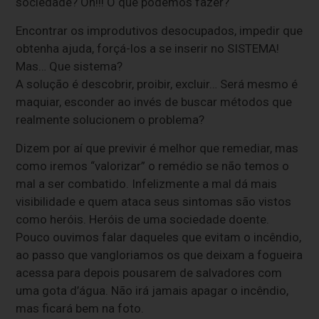
sociedade? Óh!!! O que podemos fazer?
Encontrar os improdutivos desocupados, impedir que
obtenha ajuda, forçá-los a se inserir no SISTEMA!
Mas… Que sistema?
A solução é descobrir, proibir, excluir… Será mesmo é
maquiar, esconder ao invés de buscar métodos que
realmente solucionem o problema?
Dizem por aí que previvir é melhor que remediar, mas
como iremos “valorizar” o remédio se não temos o
mal a ser combatido. Infelizmente a mal dá mais
visibilidade e quem ataca seus sintomas são vistos
como heróis. Heróis de uma sociedade doente.
Pouco ouvimos falar daqueles que evitam o incêndio,
ao passo que vangloriamos os que deixam a fogueira
acessa para depois pousarem de salvadores com
uma gota d’água. Não irá jamais apagar o incêndio,
mas ficará bem na foto.