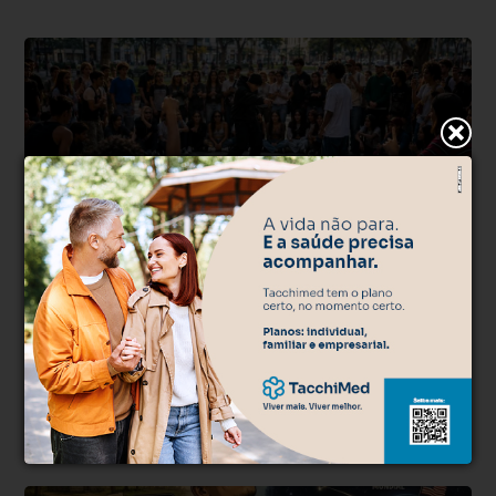
Opinião
Há 3 semanas
Six Seven, Farmar Aura, Brain Rot. O que
uma coisa tem a ver com a outra? E o que
tem a ver com a nossa vida?
Orides Rodrigues da Silva fala sobre os movimentos que só as
gerações Z e Alfa entendem.