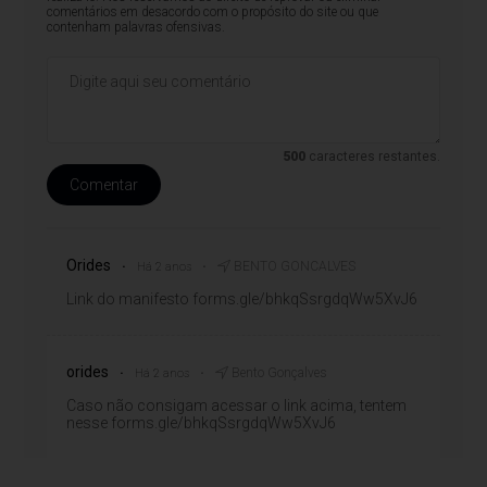
comentários em desacordo com o propósito do site ou que
contenham palavras ofensivas.
500
caracteres restantes.
Comentar
Orides
BENTO GONCALVES
Há 2 anos
Link do manifesto forms.gle/bhkqSsrgdqWw5XvJ6
orides
Bento Gonçalves
Há 2 anos
Caso não consigam acessar o link acima, tentem
nesse forms.gle/bhkqSsrgdqWw5XvJ6