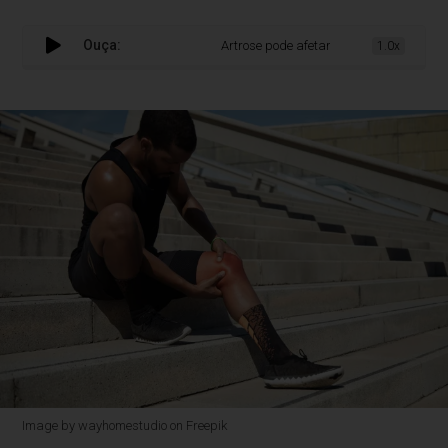
Ouça:
Artrose pode afetar quase 1 bilhão de pes
1.0x
Image by wayhomestudio on Freepik