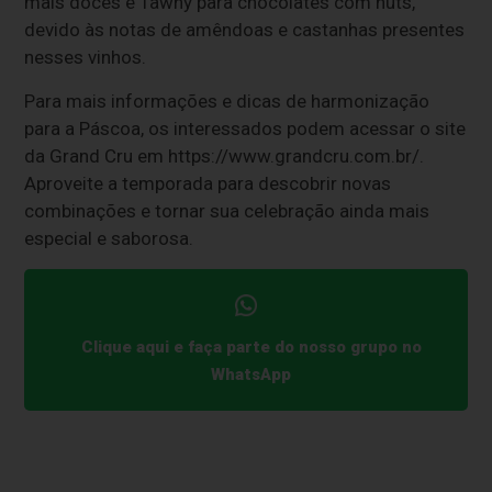
mais doces e Tawny para chocolates com nuts,
devido às notas de amêndoas e castanhas presentes
nesses vinhos.
Para mais informações e dicas de harmonização
para a Páscoa, os interessados podem acessar o site
da Grand Cru em https://www.grandcru.com.br/.
Aproveite a temporada para descobrir novas
combinações e tornar sua celebração ainda mais
especial e saborosa.
Clique aqui e faça parte do nosso grupo no
WhatsApp