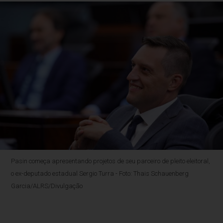
Pasin começa apresentando projetos de seu parceiro de pleito eleitoral,
o ex-deputado estadual Sergio Turra - Foto: Thais Schauenberg
Garcia/ALRS/Divulgação