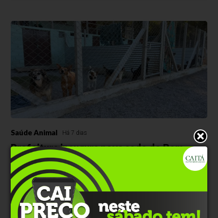
Saúde Animal
Há 7 dias
Prefeitura inaugura nova sede do Bem-
Estar Animal no bairro Imigrante
Estrutura de 6 mil metros quadrados passa a acolher animais
resgatados em espaço próprio do município; local conta com
atendimento veterinário e área de convivência