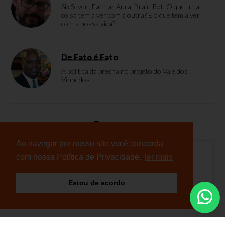
Six Seven, Farmar Aura, Brain Rot. O que uma
coisa tem a ver com a outra? E o que tem a ver
com a nossa vida?
De Fato é Fato
A política da brecha no projeto do Vale dos
Vinhedos
Enquete
Ao navegar por nosso site você concorda
com nossa Política de Privacidade.
ler mais
Nenhuma enquete cadastrada
Estou de acordo