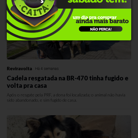
Reviravolta
Há 4 semanas
Cadela resgatada na BR-470 tinha fugido e
volta pra casa
Após o resgate pela PRF, a dona foi localizada; o animal não havia
sido abandonado, e sim fugido de casa.