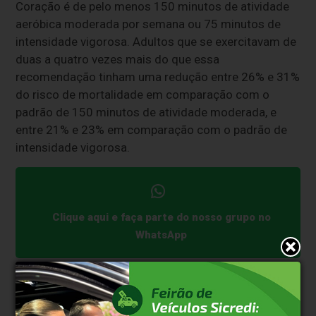
Coração é de pelo menos 150 minutos de atividade
aeróbica moderada por semana ou 75 minutos de
intensidade vigorosa. Adultos que se exercitavam de
duas a quatro vezes mais do que essa
recomendação tinham uma redução entre 26% e 31%
do risco de mortalidade em comparação com o
padrão de 150 minutos de atividade moderada, e
entre 21% e 23% em comparação com o padrão de
intensidade vigorosa.
Clique aqui e faça parte do nosso grupo no
WhatsApp