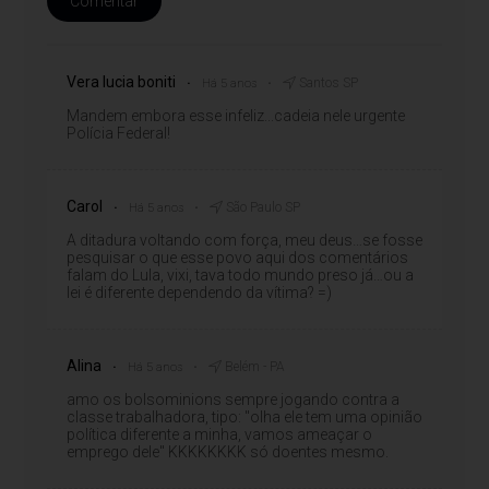
Comentar
Vera lucia boniti
Santos SP
Há 5 anos
Mandem embora esse infeliz...cadeia nele urgente
Polícia Federal!
Carol
São Paulo SP
Há 5 anos
A ditadura voltando com força, meu deus…se fosse
pesquisar o que esse povo aqui dos comentários
falam do Lula, vixi, tava todo mundo preso já…ou a
lei é diferente dependendo da vítima? =)
Alina
Belém - PA
Há 5 anos
amo os bolsominions sempre jogando contra a
classe trabalhadora, tipo: "olha ele tem uma opinião
política diferente a minha, vamos ameaçar o
emprego dele" KKKKKKKK só doentes mesmo.