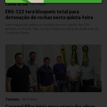
Caxias do Sul
Há 14 horas
ERS-122 terá bloqueio total para
detonação de rochas nesta quinta-feira
Interrupção em ambos os sentidos ocorre a partir das 11h
próximo ao Arroio Tega; serviço integra as obras de duplicação do
Contorno Norte
Turismo
Há 15 horas
Coronel Pilar inicia nova etapa das obras