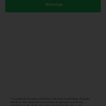
WhatsApp
* O conteúdo de cada comentário é de responsabilidade de quem
realizá-lo. Nos reservamos ao direito de reprovar ou eliminar
comentários em desacordo com o propósito do site ou que