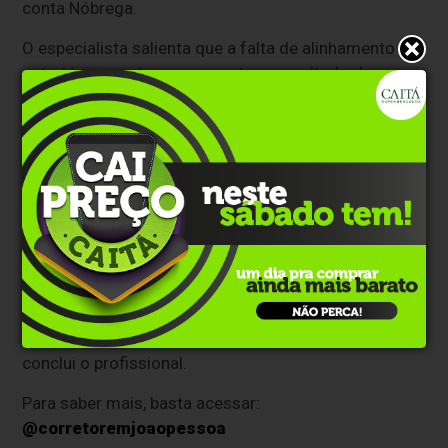
conta Nóbrega.
O especialista salienta que a falta de alinhamento
estratégico pode comprometer o resultado de uma
operação imobiliária, e que o perfil, o prazo, o capital
e o objetivo devem estar alinhados para que a
transação seja eficiente. Segundo ele, a falta de
alinhamento resulta em uma estratégia mal definida.
"O problema, muitas vezes, não está no imóvel. Um
investidor de curto prazo não pode entrar em uma
operação de maturação longa. Um comprador final
não deve ser tratado como especulador. E um cliente
conservador não deve assumir risco de fase inicial
sem entender prazo, liquidez e variáveis do negócio",
conclui o profissional.
Para saber mais, basta acessar:
@corretoremjoaopessoa