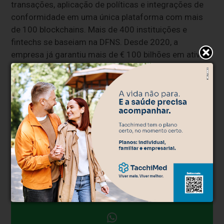
transações, aplicação de políticas e integrações de
conformidade em uma única plataforma com mais
de 100 blockchains. Mais de 400 instituições e
fintechs se baseiam na DFNS. Desde 2020, a
empresa já garantiu mais de € 100 bilhões em ativos,
processa cerca de 1% do volume global de
stablecoins ao mês com zero violações de
segurança ou perdas importantes. Para mais
informações, visite
dfns.co
.
Contato para a Mídia
movement@mgroupsc.com
GLOBENEWSWIRE (Distribution ID 9758852)