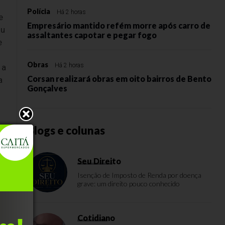
Polícia
Há 2 horas
e
Empresário mantido refém morre após carro de
ou
assaltantes capotar e pegar fogo
e
Obras
Há 2 horas
 a
Corsan realizará obras em oito bairros de Bento
a
Gonçalves
Blogs e colunas
Seu Direito
Isenção de Imposto de Renda por doença
a,
grave: um direito pouco conhecido
l,
Cotidiano