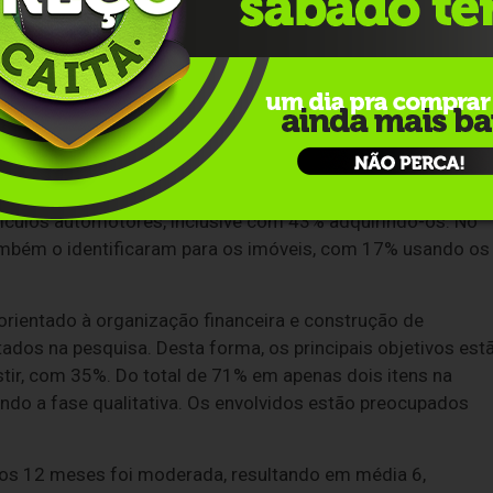
órcio já fazia parte das opções disponíveis no mercado por
om 67%, reafirmando seu conhecimento. O grupo,
amente, o consórcio é conhecido no mercado pela classe B
seguida pela A, com 47%. As demais, D e E, ficaram com 3
idenciado que 28% dos questionados disseram conhecer bem
lados, aqueles que vivenciaram toda a duração do grupo,
 tradicionais, os entrevistados registraram que 81%
ículos automotores, inclusive com 43% adquirindo-os. No
também o identificaram para os imóveis, com 17% usando os
rientado à organização financeira e construção de
tados na pesquisa. Desta forma, os principais objetivos est
vestir, com 35%. Do total de 71% em apenas dois itens na
ndo a fase qualitativa. Os envolvidos estão preocupados
imos 12 meses foi moderada, resultando em média 6,