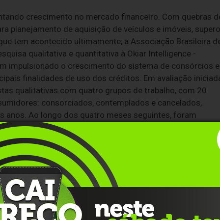
entando crescimento no mercado financeiro. Com quebras d
ra planejamento de aquisição de veículos e imóveis, super
que tem acontecido ultimamente, a Associação Brasileira d
sa qualitativa e quantitativa à Okiar Intelligence -
têm impulsionado o crescimento do sistema de consórcios e
ipais finalidades de uso dos créditos. Em avaliação iniciad
tas qualitativas com quatro grupos de trabalho, com 20
nsumidores: consorciados, contemplados e cancelados,
is anos. Ao longo dos quatro meses seguintes, foram
com questões, a compreensão do produto, a experiência ao
tunidades da modalidade. O filtro para essa etapa foi de
rcio. O total de consultas foi constituído por 55% de
de 18 a 35 anos, 35% de 36 a 55 anos e 3% acima dos 56
com união estável e 39% com filhos. Na metodologia aplicad
 da B, 35% da C, 5% da D e 3% da E. Com cobertura naciona
 das regiões Sudeste, com 44%; Centro-Oeste, com 28%;