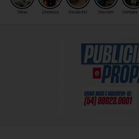
Obras
Literatura
Escala 6x1
Deu ruim
Combate a