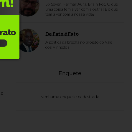
Six Seven, Farmar Aura, Brain Rot. O que
uma coisa tem a ver com a outra? E o que
tem a ver com a nossa vida?
,
2%
De Fato é Fato
 —
A política da brecha no projeto do Vale
dos Vinhedos
Enquete
ão
Nenhuma enquete cadastrada