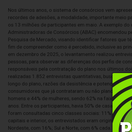
Nos últimos anos, o sistema de consórcios vem apres
recordes de adesões, a modalidade, importante meio pa
os 13 milhões de participantes em maio. A exemplo do 
Administradoras de Consórcios (ABAC) encomendou pesqui
Pesquisa de Mercado, visando identificar fatores que 
fim de compreender como é percebido, inclusive as princ
em dezembro de 2025, o levantamento realizou entrevis
pessoas, para observar as diferenças dos perfis de co
responsáveis pela contratação do plano nos últimos do
realizadas 1.852 entrevistas quantitativas, buscando, 
longo do plano, razões da desistência e potenciais opor
consumidores que já contrataram ou não planos de consó
homens e 44% de mulheres, sendo 62% na faixa etária 
anos. Entre os participantes, havia 50% de casados ou 
foram consultadas cinco classes sociais: 11% da A, 46%
capitais e interior, os entrevistados eram originários
Nordeste, com 16%; Sul e Norte, com 6% cada.