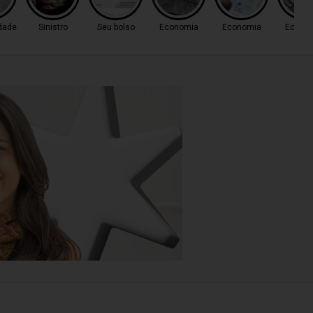
dade
Sinistro
Seu bolso
Economia
Economia
Econo