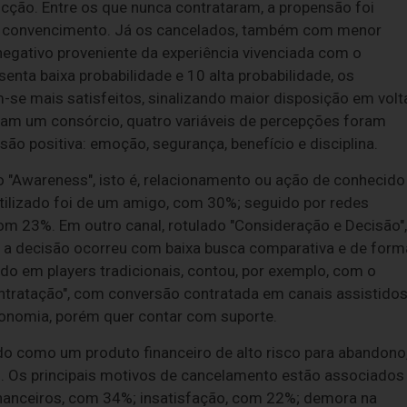
cção. Entre os que nunca contrataram, a propensão foi
 de convencimento. Já os cancelados, também com menor
egativo proveniente da experiência vivenciada com o
enta baixa probabilidade e 10 alta probabilidade, os
-se mais satisfeitos, sinalizando maior disposição em volt
ram um consórcio, quatro variáveis de percepções foram
o positiva: emoção, segurança, benefício e disciplina.
o "Awareness", isto é, relacionamento ou ação de conhecido
tilizado foi de um amigo, com 30%; seguido por redes
com 23%. Em outro canal, rotulado "Consideração e Decisão",
, a decisão ocorreu com baixa busca comparativa e de form
ado em players tradicionais, contou, por exemplo, com o
ntratação", com conversão contratada em canais assistidos
tonomia, porém quer contar com suporte.
o como um produto financeiro de alto risco para abandono
,5. Os principais motivos de cancelamento estão associados
financeiros, com 34%; insatisfação, com 22%; demora na