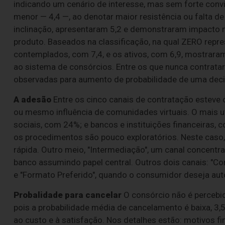
indicando um cenário de interesse, mas sem forte convi
menor — 4,4 —, ao denotar maior resistência ou falta
inclinação, apresentaram 5,2 e demonstraram impacto n
produto. Baseados na classificação, na qual ZERO repres
contemplados, com 7,4, e os ativos, com 6,9, mostraram
ao sistema de consórcios. Entre os que nunca contrata
observadas para aumento de probabilidade de uma decisã
A adesão
Entre os cinco canais de contratação esteve 
ou mesmo influência de comunidades virtuais. O mais u
sociais, com 24%; e bancos e instituições financeiras, 
os procedimentos são pouco exploratórios. Neste caso
rápida. Outro meio, "Intermediação", um canal concentr
banco assumindo papel central. Outros dois canais: "Co
e "Formato Preferido", quando o consumidor deseja au
Probalidade para cancelar
O consórcio não é percebid
pois a probabilidade média de cancelamento é baixa, 3
ao custo e à satisfação. Nos detalhes estão: motivos 