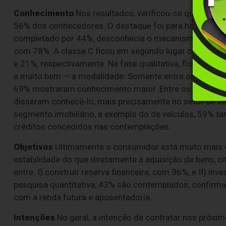
Conhecimento
Nos resultados, verificou-se que o cons
56% dos conhecedores. O destaque foi para homens, c
completado por 44%, desconhecia o mecanismo. Paralel
com 78%. A classe C ficou em segundo lugar com 53%, 
e 21%, respectivamente. Na fase qualitativa, ficou ev
e muito bem — a modalidade. Somente entre os contemp
69% mostraram conhecimento maior. Entre os bens mais
disseram conhecê-lo, mais precisamente no setor de ve
segmento imobiliário, a exemplo do de veículos, 59% 
créditos concedidos nas contemplações.
Objetivos
Ultimamente o consumidor está muito mais o
estabilidade do que diretamente à aquisição de bens, ci
entre: I) construir reserva financeira, com 36%, e II) in
pesquisa quantitativa, 43% são contemplados, confirma
com a renda futura e aposentadoria.
Intenções
No geral, a intenção de contratar nos próx