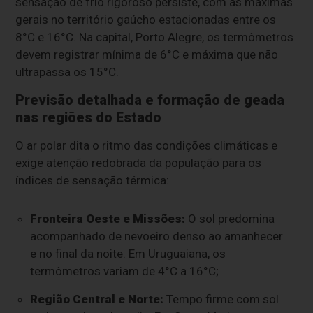
sensação de frio rigoroso persiste, com as máximas
gerais no território gaúcho estacionadas entre os
8°C e 16°C. Na capital, Porto Alegre, os termômetros
devem registrar mínima de 6°C e máxima que não
ultrapassa os 15°C.
Previsão detalhada e formação de geada
nas regiões do Estado
O ar polar dita o ritmo das condições climáticas e
exige atenção redobrada da população para os
índices de sensação térmica:
Fronteira Oeste e Missões:
O sol predomina
acompanhado de nevoeiro denso ao amanhecer
e no final da noite. Em Uruguaiana, os
termômetros variam de 4°C a 16°C;
Região Central e Norte:
Tempo firme com sol