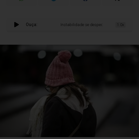
Ouça:
Instabilidade se despede e nova massa de ar 
1.0x