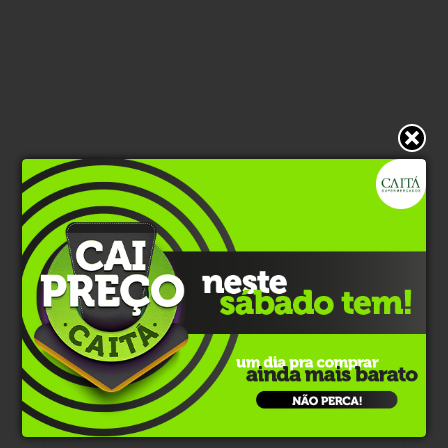
* O conteúdo de cada comentário é de responsabilidade de quem
realizá-lo. Nos reservamos ao direito de reprovar ou eliminar
comentários em desacordo com o propósito do site ou que
contenham palavras ofensivas.