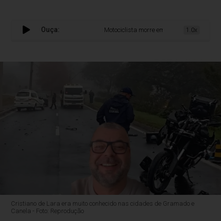
Ouça:
Motociclista morre em grave acidente na m
1.0x
Cristiano de Lara era muito conhecido nas cidades de Gramado e
Canela - Foto: Reprodução