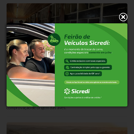
Polêmica
Há 2 dias
Justiça suspende abate de galos, mas 500 já
haviam morrido
Liminar obtida pela defesa de investigado interrompeu o
procedimento em Gramado; Seapi alega risco sanitário por falta de
comprovação de origem das aves.