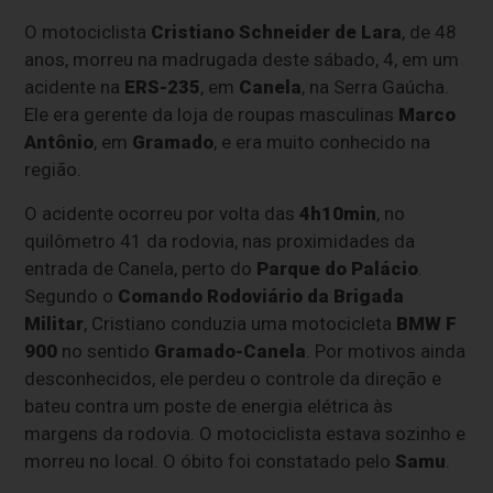
O motociclista
Cristiano Schneider de Lara
, de 48
anos, morreu na madrugada deste sábado, 4, em um
acidente na
ERS-235
, em
Canela
, na Serra Gaúcha.
Ele era gerente da loja de roupas masculinas
Marco
Antônio
, em
Gramado
, e era muito conhecido na
região.
O acidente ocorreu por volta das
4h10min
, no
quilômetro 41 da rodovia, nas proximidades da
entrada de Canela, perto do
Parque do Palácio
.
Segundo o
Comando Rodoviário da Brigada
Militar
, Cristiano conduzia uma motocicleta
BMW F
900
no sentido
Gramado-Canela
. Por motivos ainda
desconhecidos, ele perdeu o controle da direção e
bateu contra um poste de energia elétrica às
margens da rodovia. O motociclista estava sozinho e
morreu no local. O óbito foi constatado pelo
Samu
.