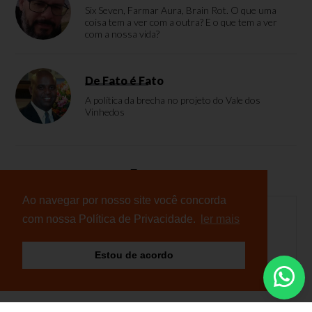
Six Seven, Farmar Aura, Brain Rot. O que uma
coisa tem a ver com a outra? E o que tem a ver
com a nossa vida?
De Fato é Fato
A política da brecha no projeto do Vale dos
Vinhedos
Enquete
Ao navegar por nosso site você concorda
com nossa Política de Privacidade.
ler mais
Nenhuma enquete cadastrada
Estou de acordo