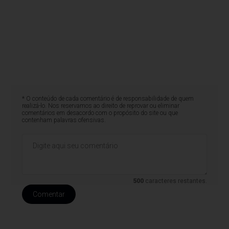
* O conteúdo de cada comentário é de responsabilidade de quem
realizá-lo. Nos reservamos ao direito de reprovar ou eliminar
comentários em desacordo com o propósito do site ou que
contenham palavras ofensivas.
500
caracteres restantes.
Comentar