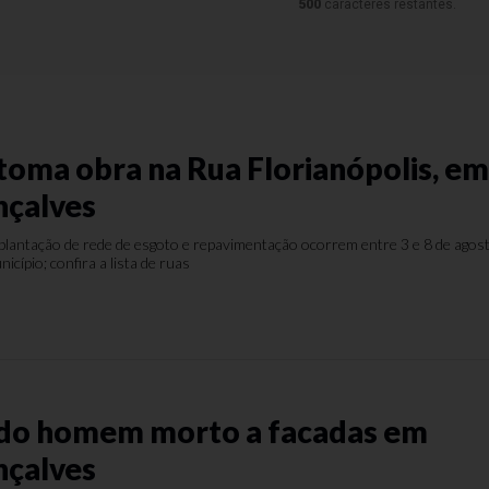
500
caracteres restantes.
toma obra na Rua Florianópolis, e
nçalves
plantação de rede de esgoto e repavimentação ocorrem entre 3 e 8 de agos
icípio; confira a lista de ruas
ado homem morto a facadas em
nçalves