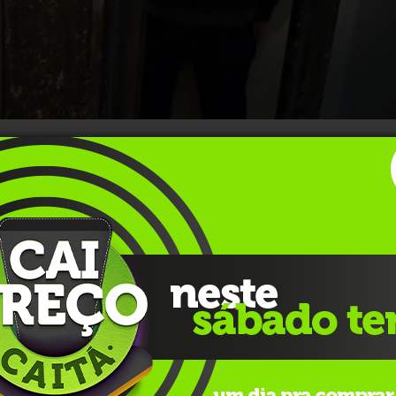
 e seu filho, de 18, na tarde desta terça-feira (30), no
olícia, a dupla integraria um esquema de tele-entrega de
is por distribuir entorpecentes a usuários. No momento da
porções de cocaína no veículo usado para as entregas.
 permanecem à disposição da Justiça. A apuração foi
o da comunidade. Informações podem ser repassadas de form