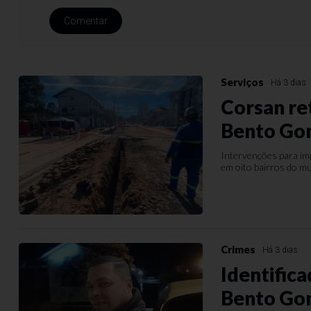
Comentar
Serviços
Há 3 dias
Corsan re
Bento Go
Intervenções para im
em oito bairros do mun
Crimes
Há 3 dias
Identific
Bento Go