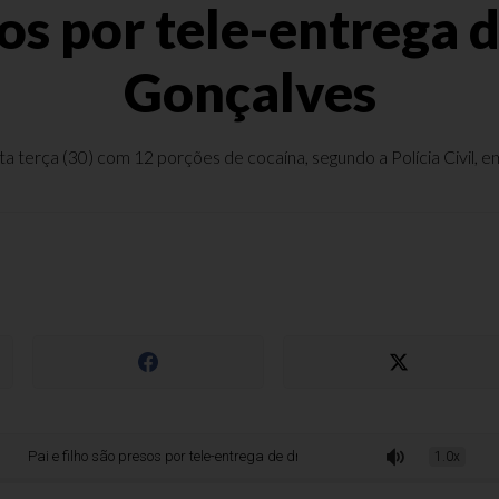
esos por tele-entrega
Gonçalves
sta terça (30) com 12 porções de cocaína, segundo a Polícia Civil
 filho são presos por tele-entrega de drogas em Bento Gonçalves
1.0x