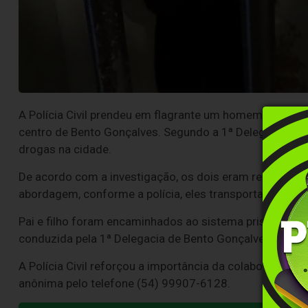
A Polícia Civil prendeu em flagrante um homem de 42 anos
centro de Bento Gonçalves. Segundo a 1ª Delegacia de P
drogas na cidade.
De acordo com a investigação, os dois eram responsáve
abordagem, conforme a polícia, eles transportavam 12 
Pai e filho foram encaminhados ao sistema prisional e
conduzida pela 1ª Delegacia de Bento Gonçalves.
A Polícia Civil reforçou a importância da colaboraçã
anônima pelo telefone (54) 99907-6128.