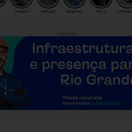
Guaporé
Inclusão
Negócios
Polícia
Combate 
PUBLICIDADE