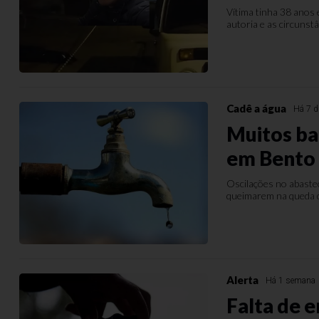
Vítima tinha 38 anos e
autoria e as circunst
Cadê a água
Há 7 d
Muitos ba
em Bento
Oscilações no abaste
queimarem na queda de
Alerta
Há 1 semana
Falta de 