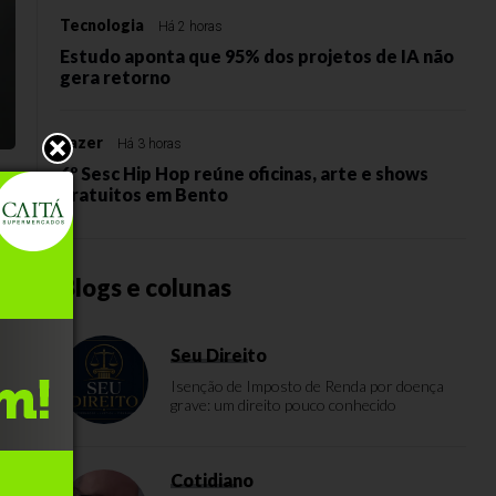
Tecnologia
Há 2 horas
Estudo aponta que 95% dos projetos de IA não
gera retorno
Lazer
Há 3 horas
6º Sesc Hip Hop reúne oficinas, arte e shows
gratuitos em Bento
Blogs e colunas
Seu Direito
Isenção de Imposto de Renda por doença
grave: um direito pouco conhecido
a
Cotidiano