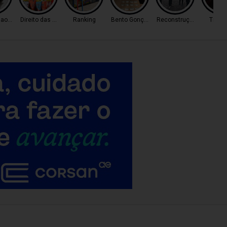
ao Tráfico
Direito das Mulheres
Ranking
Bento Gonçalves
Reconstrução
Trânsi