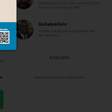
uma coisa tem a ver com a outra? E o que
tem a ver com a nossa vida?
De Fato é Fato
A política da brecha no projeto do Vale
dos Vinhedos
Enquete
 a
a
Nenhuma enquete cadastrada