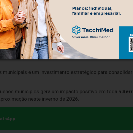
desenhada para destacar as características culturais, as
mica que moldaram a comunidade;
entrada do perímetro urbano, a nova estrutura
 potencial turístico e do desenvolvimento constante
nais e as empreiteiras seguem o cronograma de
e entrega nos próximos meses.
 municipais é um investimento estratégico para consolidar
pequenos municípios gera um impacto positivo em toda a
Serr
 aproximação neste inverno de 2026.
hatsApp