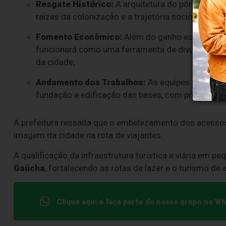
Resgate Histórico:
A arquitetura do pórtico foi 
raízes da colonização e a trajetória socioeconô
Fomento Econômico:
Além do ganho estético na 
funcionará como uma ferramenta de divulgação do
da cidade;
Andamento dos Trabalhos:
As equipes operacio
fundação e edificação das bases, com previsão d
A prefeitura ressalta que o embelezamento dos acessos
imagem da cidade na rota de viajantes.
A qualificação da infraestrutura turística e viária em 
Gaúcha
, fortalecendo as rotas de lazer e o turismo de
Clique aqui e faça parte do nosso grupo no W