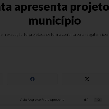
ata apresenta projeto
município
 em execução, foi projetada de forma conjunta para resgatar a ident
Vista Alegre do Prata apresenta projeto de novo pórtico do município
1.0x