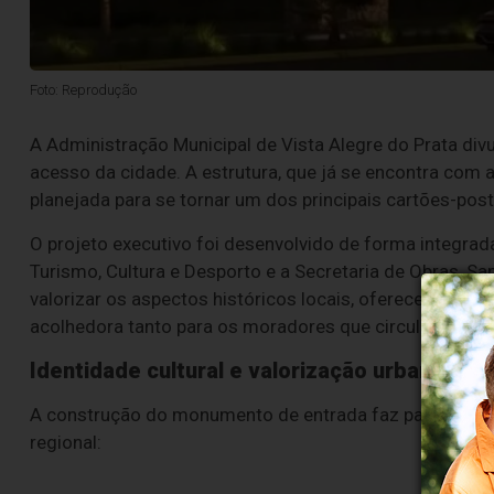
Foto: Reprodução
A Administração Municipal de Vista Alegre do Prata divu
acesso da cidade. A estrutura, que já se encontra com a
planejada para se tornar um dos principais cartões-post
O projeto executivo foi desenvolvido de forma integrad
Turismo, Cultura e Desporto e a Secretaria de Obras, San
valorizar os aspectos históricos locais, oferecendo um
acolhedora tanto para os moradores que circulam diaria
Identidade cultural e valorização urbana
A construção do monumento de entrada faz parte de u
regional: