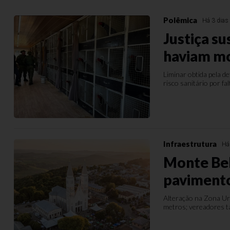
Polêmica
Há 3 dias
Justiça su
haviam m
Liminar obtida pela 
risco sanitário por f
Infraestrutura
Há
Monte Bel
pavimento
Alteração na Zona Urb
metros; vereadores