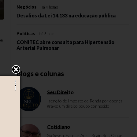
Negócios
Há 4 horas
Desafios da Lei 14.133 na educação pública
Políticas
Há 5 horas
de
CONITEC abre consulta para Hipertensão
Arterial Pulmonar
Blogs e colunas
Seu Direito
Isenção de Imposto de Renda por doença
grave: um direito pouco conhecido
Cotidiano
Six Seven, Farmar Aura, Brain Rot. O que