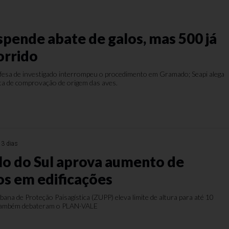
spende abate de galos, mas 500 já
orrido
defesa de investigado interrompeu o procedimento em Gramado; Seapi alega
alta de comprovação de origem das aves.
 3 dias
o do Sul aprova aumento de
s em edificações
ana de Proteção Paisagística (ZUPP) eleva limite de altura para até 10
 também debateram o PLAN-VALE