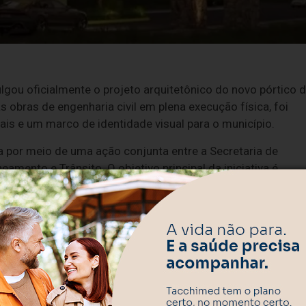
lgou oficialmente o projeto arquitetônico do novo pórtico 
s obras de engenharia civil em plena execução física, foi
ais e um marco de identidade visual para o município.
a por meio de uma ação conjunta entre a Secretaria de
eamento e Trânsito. O objetivo principal da iniciativa é
a infraestrutura de recepção mais moderna, segura e
mente pela rodovia quanto para os turistas.
m plano de modernização estética e fomento ao turismo