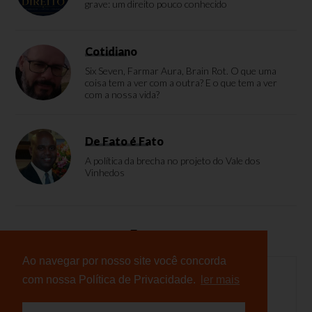
grave: um direito pouco conhecido
Cotidiano
Six Seven, Farmar Aura, Brain Rot. O que uma
coisa tem a ver com a outra? E o que tem a ver
com a nossa vida?
De Fato é Fato
A política da brecha no projeto do Vale dos
Vinhedos
Enquete
Ao navegar por nosso site você concorda
com nossa Política de Privacidade.
ler mais
Nenhuma enquete cadastrada