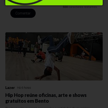
500
caracteres restantes.
Comentar
Lazer
Há 6 horas
Hip Hop reúne oficinas, arte e shows
gratuitos em Bento