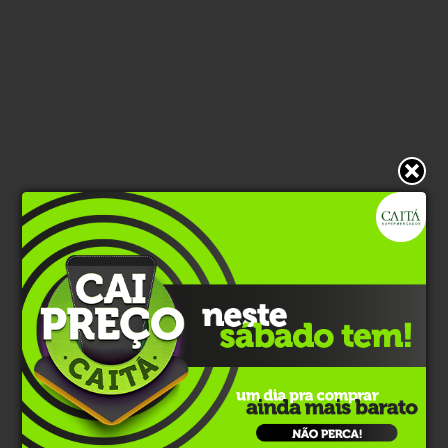
* O conteúdo de cada comentário é de responsabilidade de quem
realizá-lo. Nos reservamos ao direito de reprovar ou eliminar
comentários em desacordo com o propósito do site ou que
contenham palavras ofensivas.