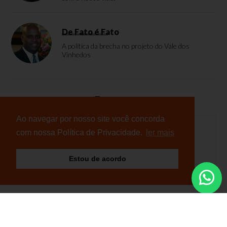
De Fato é Fato
A política da brecha no projeto do Vale dos
Vinhedos
Enquete
Ao navegar por nosso site você concorda
com nossa Política de Privacidade.
ler mais
Nenhuma enquete cadastrada
Estou de acordo
© Copyright 2026 - NB Notícias - Todos os direitos