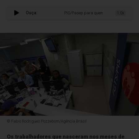
Ouça:
PIS/Pasep para quem nasceu em julho e ago
1.0x
© Fabio Rodrigues Pozzebom/Agência Brasil
Os trabalhadores que nasceram nos meses de