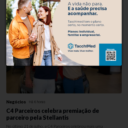
Esmeralda abre em 6 meses
Clínica de diagnóstico por imagem com tomógrafo de última geração
e raio-x é a primeira etapa do projeto de R$ 200 milhões,
desenvolvido pela Thoze...
Negócios
Há 6 horas
C4 Parceiros celebra premiação de
parceiro pela Stellantis
No último 21 de julho, a C4 Parceiros celebrou mais uma