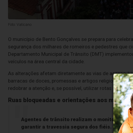
Foto: Vaticano
O município de Bento Gonçalves se prepara para celebrar
segurança dos milhares de romeiros e pedestres que ci
Departamento Municipal de Trânsito (DMT) implementou
veículos na área central da cidade.
As alterações afetam diretamente as vias de acesso à i
barracas de doces, promessas e artigos religiosos. Os
redobrar a atenção e, se possível, utilizar rotas alternat
Ruas bloqueadas e orientações aos motoris
Agentes de trânsito realizam o monitoramento
garantir a travessia segura dos fiéis.