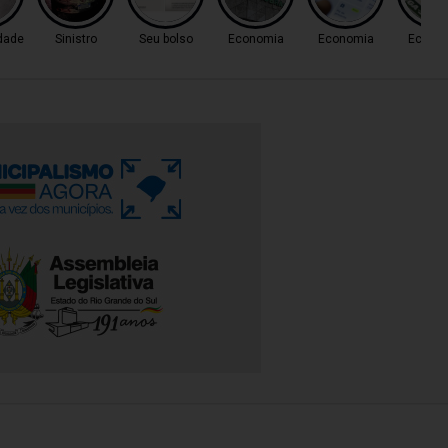
dade
Sinistro
Seu bolso
Economia
Economia
Econo