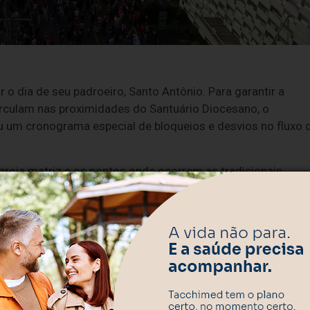
 o dia de seu padroeiro, Santo Antônio. Para garantir a
rculam nas proximidades do Santuário Diocesano, o
 um cronograma especial de bloqueios e desvios no fluxo 
greja matriz e os pontos onde ocorrem as tradicionais
 motoristas que necessitam trafegar pela região devem
ivas durante o período de festividades.
tas
 fixo nos cruzamentos para orientar o fluxo e