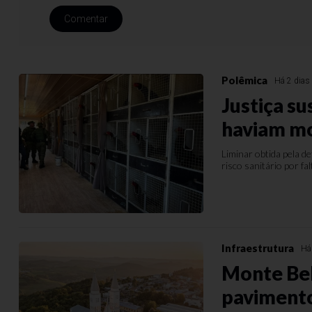
Comentar
Polêmica
Há 2 dias
Justiça su
haviam m
Liminar obtida pela 
risco sanitário por f
Infraestrutura
Há
Monte Bel
pavimento