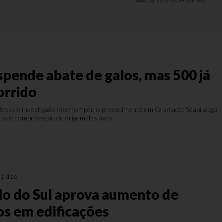
500
caracteres restantes.
spende abate de galos, mas 500 já
orrido
defesa de investigado interrompeu o procedimento em Gramado; Seapi alega
alta de comprovação de origem das aves.
 2 dias
o do Sul aprova aumento de
s em edificações