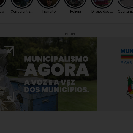
o Tráfico
Conscientização
Trânsito
Polícia
Direito das Mulheres
Oportuni
PUBLICIDADE