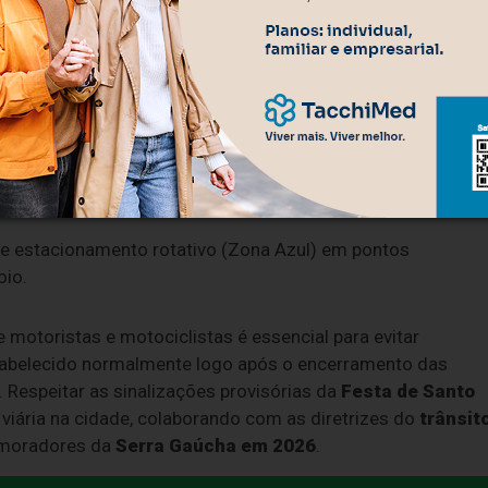
a envolve as seguintes modificações estruturais nas vias:
e veículos na quadra em frente ao Santuário de Santo
as de transporte coletivo urbano e seletivo que cruzam
e estacionamento rotativo (Zona Azul) em pontos
oio.
 motoristas e motociclistas é essencial para evitar
stabelecido normalmente logo após o encerramento das
. Respeitar as sinalizações provisórias da
Festa de Santo
iária na cidade, colaborando com as diretrizes do
trânsit
 moradores da
Serra Gaúcha em 2026
.