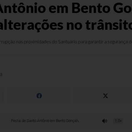
 Antônio em Bento Go
alterações no trânsit
rupção nas proximidades do Santuário para garantir a segurança dos 
43
ta de Santo Antônio em Bento Gonçalves provoca alterações no trânsito
1.0x