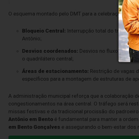
O esquema montado pelo DMT para a celebração religios
Bloqueio Central:
Interrupção total do tráfego d
Antônio;
Desvios coordenados:
Desvios no fluxo das linh
o quadrilátero central;
Áreas de estacionamento:
Restrição de vagas d
específicos para a montagem de estruturas de ap
A administração municipal reforça que a colaboração de
congestionamentos na área central. O tráfego será re
missas festivas e da tradicional procissão do padroeiro
Antônio em Bento
é fundamental para manter a ordem v
em Bento Gonçalves
e assegurando o bem-estar dos