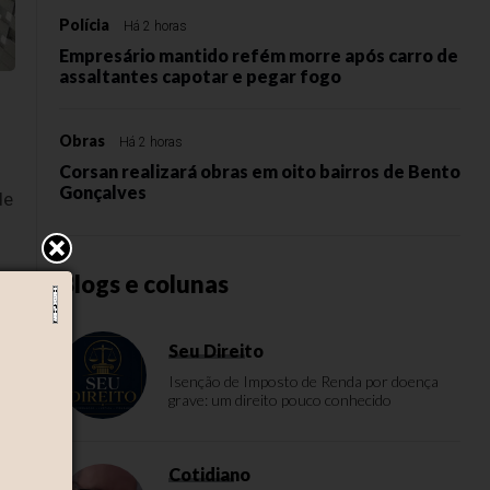
Polícia
Há 2 horas
Empresário mantido refém morre após carro de
assaltantes capotar e pegar fogo
Obras
Há 2 horas
Corsan realizará obras em oito bairros de Bento
Gonçalves
de
Blogs e colunas
Seu Direito
Isenção de Imposto de Renda por doença
grave: um direito pouco conhecido
Cotidiano