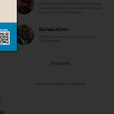
Six Seven, Farmar Aura, Brain Rot. O que
uma coisa tem a ver com a outra? E o que
tem a ver com a nossa vida?
De Fato é Fato
A política da brecha no projeto do Vale
dos Vinhedos
Enquete
Nenhuma enquete cadastrada
o