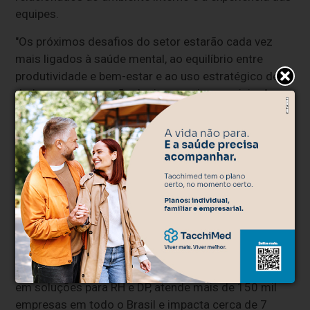
equipes.
"Os próximos desafios do setor estarão cada vez
mais ligados à saúde mental, ao equilíbrio entre
produtividade e bem-estar e ao uso estratégico de
dados para prevenção de riscos psicossociais. A
tendência é que as empresas transformem a
percepção de riscos em ações práticas, contínuas e
baseadas em informações confiáveis, deixando para
trás processos manuais e modelos de gestão
apenas reativos", concluem os gestores.
Sobre a Secullum Software
Com sede em Campo Bom (RS), a Secullum Software
atua há 26 anos no desenvolvimento de sistemas de
controle de ponto e gestão de acesso. Especialista
em soluções para RH e DP, atende mais de 150 mil
empresas em todo o Brasil e impacta cerca de 7