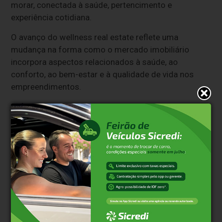
morar, conectada à saúde, pertencimento e
experiência cotidiana.
O avanço do wellness real estate reflete uma
mudança na forma como o mercado imobiliário
incorpora aspectos relacionados à saúde, ao
conforto, ao bem-estar e à qualidade de vida nos
empreendimentos.
Sobre a Amman
Especializada em wellness experience, a Amman
desenvolve soluções integradas à experiência de
morar, criando ambientes e experiências que
promovem bem-estar, pertencimento e valorização
imobiliária.