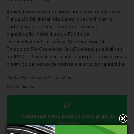
A iniciativa conta com apoio financeiro da FAO e da
Fundação Bill & Melinda Gates, que viabilizam a
participação de técnicos estrangeiros na
capacitação. Além disso, o Fundo de
Desenvolvimento e Defesa Sanitária Animal do
Estado do Rio Grande do Sul (Fundesa) possibilitou
ao IPVDF oferecer, sem custos aos produtores rurais,
o serviço de testes de resistência aos carrapaticidas.
Texto: Elstor Hanzen/Ascom Seapi
Edição: Secom
Clique aqui e faça parte do nosso grupo no
WhatsApp