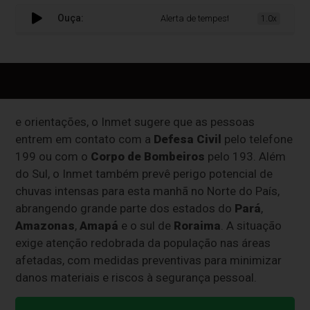
Ouça:
Alerta de tempestade no RS com risco d
1.0x
e orientações, o Inmet sugere que as pessoas
entrem em contato com a
Defesa Civil
pelo telefone
199 ou com o
Corpo de Bombeiros
pelo 193. Além
do Sul, o Inmet também prevê perigo potencial de
chuvas intensas para esta manhã no Norte do País,
abrangendo grande parte dos estados do
Pará
,
Amazonas
,
Amapá
e o sul de
Roraima
. A situação
exige atenção redobrada da população nas áreas
afetadas, com medidas preventivas para minimizar
danos materiais e riscos à segurança pessoal.