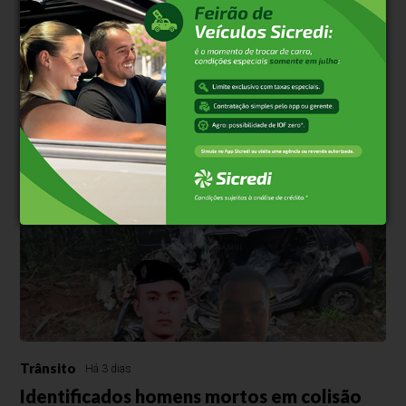
Trânsito
Há 23 horas
Motociclista morre após ser atingido por
árvore durante temporal
Acidente ocorreu na noite de quinta-feira (6); vítima tinha 33 anos e
morreu no local.
Trânsito
Há 3 dias
Identificados homens mortos em colisão