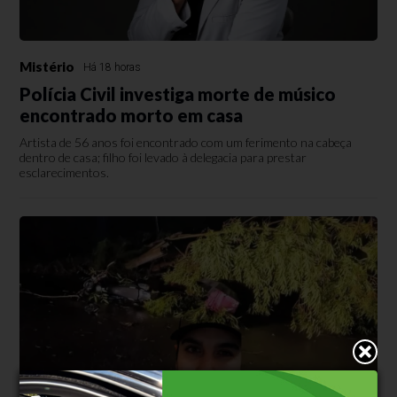
Mistério
Há 18 horas
Polícia Civil investiga morte de músico
encontrado morto em casa
Artista de 56 anos foi encontrado com um ferimento na cabeça
dentro de casa; filho foi levado à delegacia para prestar
esclarecimentos.