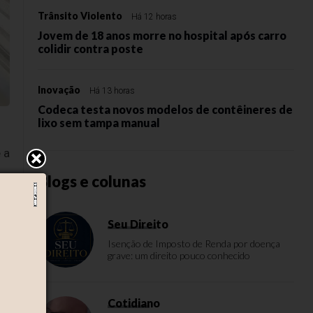
Trânsito Violento
Há 12 horas
Jovem de 18 anos morre no hospital após carro
colidir contra poste
Inovação
Há 13 horas
Codeca testa novos modelos de contêineres de
lixo sem tampa manual
 a
Blogs e colunas
Seu Direito
Isenção de Imposto de Renda por doença
grave: um direito pouco conhecido
Cotidiano