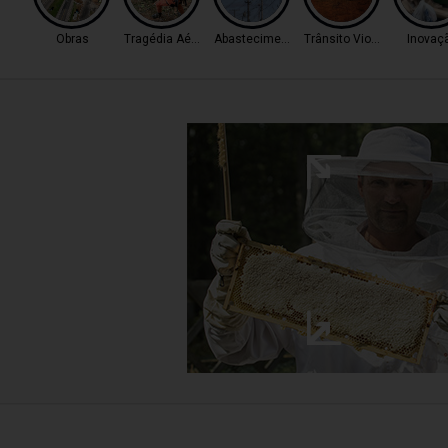
Obras
Tragédia Aérea
Abastecimento
Trânsito Violento
Inovaç