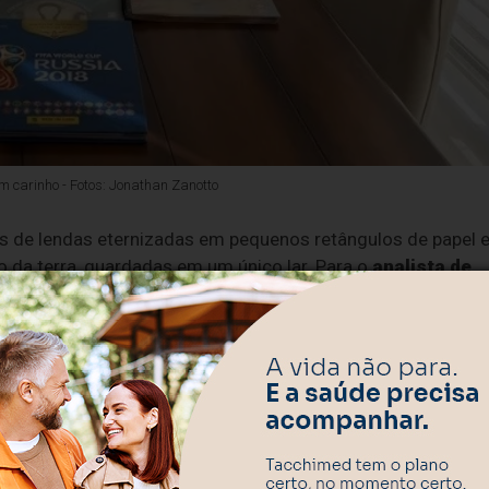
 carinho - Fotos: Jonathan Zanotto
s de lendas eternizadas em pequenos retângulos de papel e
 da terra, guardadas em um único lar. Para o
analista de
lves
, a
Copa do Mundo
nunca dura apenas um mês.
l em um dos acervos mais impressionantes e raros do Rio
ressos e tabelas oficiais que contam a evolução do esporte
do.