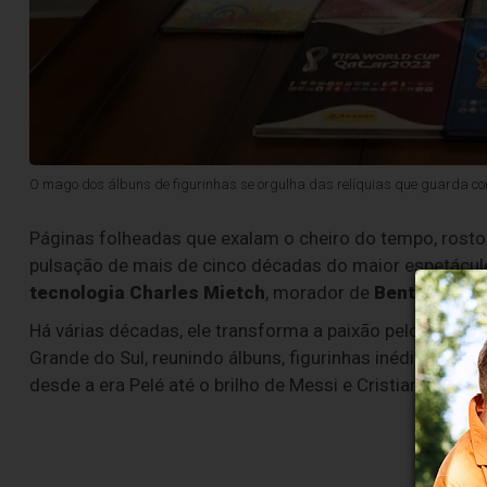
O mago dos álbuns de figurinhas se orgulha das relíquias que guarda com
Páginas folheadas que exalam o cheiro do tempo, rosto
pulsação de mais de cinco décadas do maior espetáculo
tecnologia Charles Mietch
, morador de
Bento Gonça
Há várias décadas, ele transforma a paixão pelo futebo
Grande do Sul, reunindo álbuns, figurinhas inéditas, ing
desde a era Pelé até o brilho de Messi e Cristiano Ronal