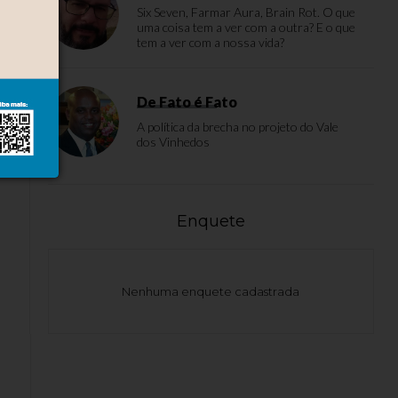
Six Seven, Farmar Aura, Brain Rot. O que
uma coisa tem a ver com a outra? E o que
tem a ver com a nossa vida?
De Fato é Fato
A política da brecha no projeto do Vale
dos Vinhedos
Enquete
Nenhuma enquete cadastrada