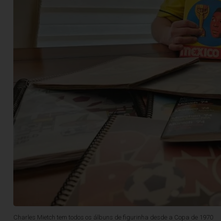
Charles Mietch tem todos os álbuns de figurinha desde a Copa de 1970